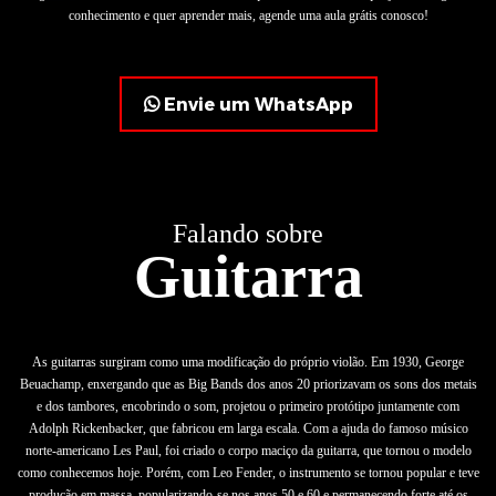
conhecimento e quer aprender mais, agende uma aula grátis conosco!
Envie um WhatsApp
Falando sobre
Guitarra
As guitarras surgiram como uma modificação do próprio violão. Em 1930, George
Beuachamp, enxergando que as Big Bands dos anos 20 priorizavam os sons dos metais
e dos tambores, encobrindo o som, projetou o primeiro protótipo juntamente com
Adolph Rickenbacker, que fabricou em larga escala. Com a ajuda do famoso músico
norte-americano Les Paul, foi criado o corpo maciço da guitarra, que tornou o modelo
como conhecemos hoje. Porém, com Leo Fender, o instrumento se tornou popular e teve
produção em massa, popularizando-se nos anos 50 e 60 e permanecendo forte até os