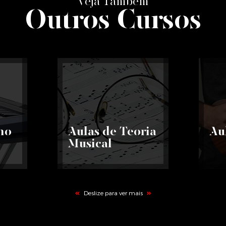
Veja Também
Outros Cursos
no
Aulas de Teoria
Au
Musical
Deslize para ver mais