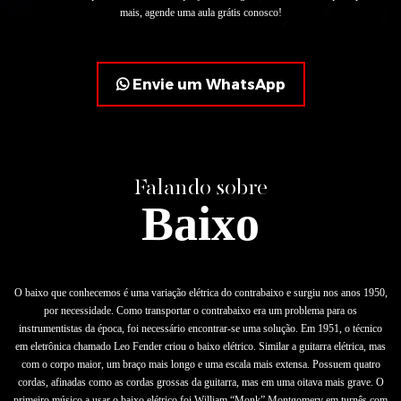
mais, agende uma aula grátis conosco!
Envie um WhatsApp
Falando sobre
Baixo
O baixo que conhecemos é uma variação elétrica do contrabaixo e surgiu nos anos 1950,
por necessidade. Como transportar o contrabaixo era um problema para os
instrumentistas da época, foi necessário encontrar-se uma solução. Em 1951, o técnico
em eletrônica chamado Leo Fender criou o baixo elétrico. Similar a guitarra elétrica, mas
com o corpo maior, um braço mais longo e uma escala mais extensa. Possuem quatro
cordas, afinadas como as cordas grossas da guitarra, mas em uma oitava mais grave. O
primeiro músico a usar o baixo elétrico foi William “Monk” Montgomery em turnês com