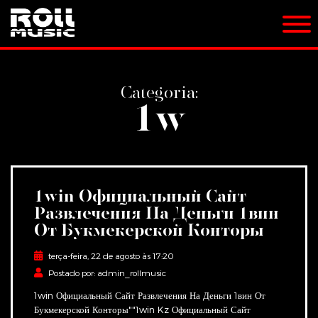
Categoria:
1w
1win Официальный Сайт
Развлечения На Деньги 1вин
От Букмекерской Конторы
terça-feira, 22 de agosto às 17:20
Postado por: admin_rollmusic
1win Официальный Сайт Развлечения На Деньги 1вин От
Букмекерской Конторы""1win Kz Официальный Сайт