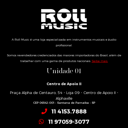
A Roll Music é uma loja especializada em instrumentos musicais e áudio
profissional.
Somos revendedores credenciados das maiores importadoras do Brasil, além de
trabalhar com uma gama de produtos nacionais.
Saiba mais.
Unidade 01
Centro de Apoio II
Praça Alpha de Centauro, 54 - Loja 09 - Centro de Apoio II -
Alphaville
CEP 06542-001 - Santana de Parnaíba - SP
11 4153.7888
11 97059-3077