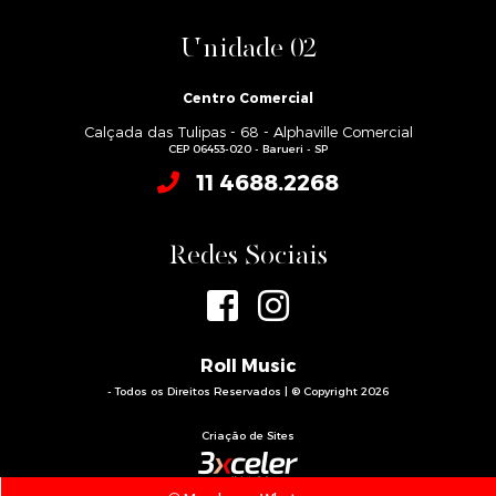
Unidade 02
Centro Comercial
Calçada das Tulipas - 68 - Alphaville Comercial
CEP 06453-020 - Barueri - SP
11 4688.2268
Redes Sociais
Roll Music
- Todos os Direitos Reservados | ® Copyright 2026
Criação de Sites
3xceler