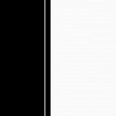
Affiliate proqramı 1win
in Ödəniş Üsulları: Depozit və 
Rahat və Təhlükəsiz Seçimlər
Aviator Sındırıcı – predictor ha
proqramı
in oynamaq üçün qeydiyyatdan 
aviator Azerbaycan
Win-də qeydiyyat: əsas qaydalar 
addım təlimatlar
in Mərc Bazarları: Geniş və Maraq
in t?tbiqind? pul qoya v? ç?xara 
Geniş Mərc Seçimləri
in mobil tətbiqi üzrə ümumi qi
Telefon üçün 1win yukle üçün h
tələbatları tələb olunur?
Canlı Kazino Oyunları
Bukmeyker kontoru: idman mərc
in rəsmi saytı
in aviator Azerbaycan ⭐️ rəsmi s
in Azərbaycan rəsmi saytının inte
dizaynı
Mobil tətbiqinin üstünlükləri
in-in xüsusiyyətləri Aviator game
IN alternativ ilkin depozit hədiyy
Şəxsi kompüterə yükləmək üçün
proqramı