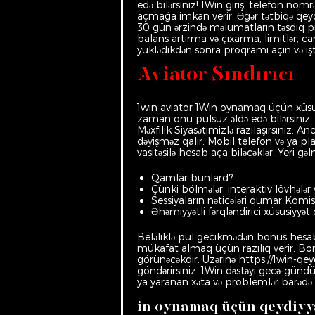
edə bilərsiniz! 1Win giriş, telefon nömrə
açmağa imkan verir. Əgər tətbiqə qey
30 gün ərzində məlumatların təsdiq pr
balans artırma və çıxarma, limitlər, ca
yüklədikdən sonra proqramı açın və iş
Aviator Sındırıcı 
1win aviator 1Win oynamaq üçün xüsusi
zaman onu pulsuz əldə edə bilərsiniz. 
Məxfilik Siyasətimizlə razılaşırsınız. 
dəyişməz qalır. Mobil telefon və ya pl
vasitəsilə hesab aça biləcəklər. Yeri gə
Qamlar bunlard?
Çünki bölmələr, interaktiv lövhələr 
Sessiyaların nəticələri qumar Komissi
Əhəmiyyətli fərqləndirici xüsusiyyə
Beləliklə pul gecikmədən bonus hesa
mükafat almaq üçün razılıq verir. Bonu
görünəcəkdir. Üzərinə
https://1win-qe
göndərirsiniz. 1Win dəstəyi gecə-gündüz 
ya yaranan xəta və problemlər barədə d
in oynamaq üçün qeydiyy