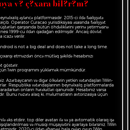
qoya v? ç?xara bil?r?m?
nəlxalq əyləncə platformasıdır. 2015-ci ildə fəaliyyətə
çib. Operator Curacao yurisdiksiyası əsasında fəaliyyət
ştəriləri qarşısında bütün öhdəliklərini yerinə yetirməsinə
nesi 1999-cu ildən qadağan edilmişdir. Ancaq dövlət
icazə verilir.
droid is not a big deal and does not take a long time.
 çıxarışı etməzdən öncə mütləq şəkildə hesabınızı
t göstərir.
 üçün 1win proqramını yükləmək mümkündür.
iniz. Azərbaycanın və digər ölkələrin yetkin vətəndaşları 1Win-
lar. Respublika vətəndaşlarının beynəlxalq platformalarda
adarkən onların hərəkətləri qanunidir. Hesabınız varsa
. Bunu nəzərə alaq ki, məlumatların avtorizasiya üçün
lə əks etdirir, top diler avatarı ilə və ya avtomatik olaraq işə
şıqlandırılması və musiqi müşayiətini ayarlaya bilərsiniz. 1Win
etmişdir. 2020-ci ildən əfsanəvi hala gələn oyun 1Win