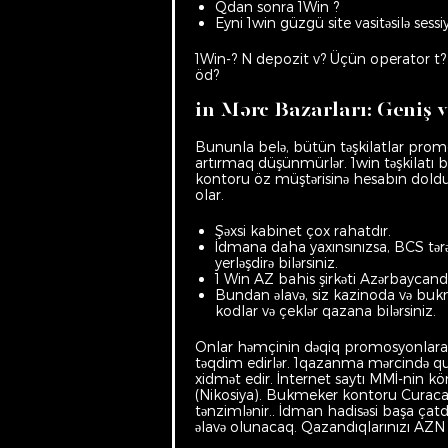
Qdan sonra 1Win ?
Eyni 1win güzgü site vasitəsilə sess
1Win-? N depozit v? Üçün operator t?
öd?
in Mərc Bazarları: Geniş 
Bununla belə, bütün təşkilatlar promos
artırmaq düşünmürlər. 1win təşkilatı 
kontoru öz müştərisinə hesabın doldu
olar.
Şəxsi kabinet çox rahatdır.
İdmana daha yaxınsınızsa, BCS tərə
yerləşdirə bilərsiniz.
1 Win AZ bahis şirkəti Azərbaycand
Bundan əlavə, siz kazinoda və bu
kodlar və çeklər qazana bilərsiniz.
Onlar həmçinin dəqiq promosyonlara ma
təqdim edirlər. 1qazanma mərcində qu
xidmət edir. İnternet saytı MMİ-nin kö
(Nikosiya). Bukmeker kontoru Curacao
tənzimlənir.. İdman hadisəsi başa çat
əlavə olunacaq. Qazandıqlarınızı AZN i