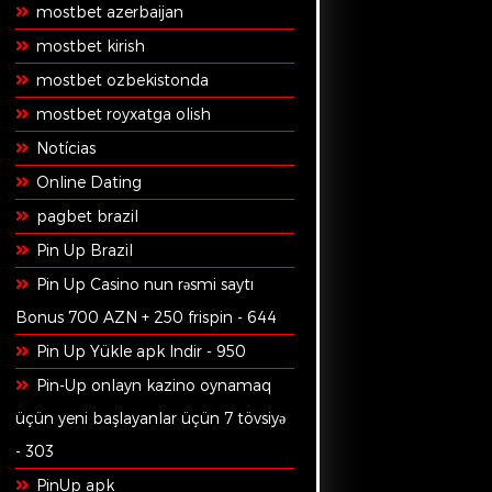
mostbet azerbaijan
mostbet kirish
mostbet ozbekistonda
mostbet royxatga olish
Notícias
Online Dating
pagbet brazil
Pin Up Brazil
Pin Up Casino nun rəsmi saytı
Bonus 700 AZN + 250 frispin - 644
Pin Up Yükle apk Indir - 950
Pin-Up onlayn kazino oynamaq
üçün yeni başlayanlar üçün 7 tövsiyə
- 303
PinUp apk