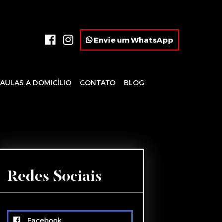
Envie um WhatsApp
AULAS A DOMICÍLIO
CONTATO
BLOG
Redes Sociais
Facebook