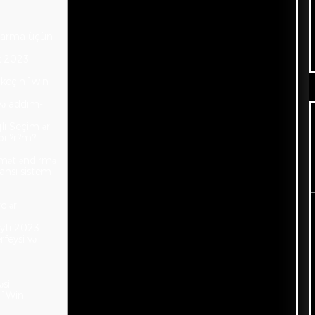
Çıxarma üçün
ck 2023
keçin 1win
və addım-
lı Seçimlər
bil?r?m?
ymətləndirmə
ansı sistem
ləri
aytı 2023
rfeysi və
əsi
 1Win