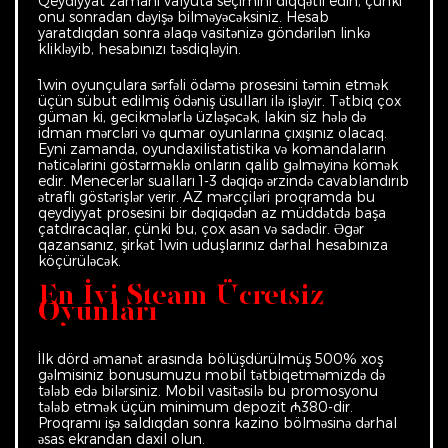
Qeydiyyat zamanı valyuta seçimini diqqətli edin, çünki
onu sonradan dəyişə bilməyəcəksiniz. Hesab
yaratdıqdan sonra əlaqə vasitənizə göndərilən linkə
klikləyib, hesabınızı təsdiqləyin.
1win oyunçulara sərfəli ödəmə prosesini təmin etmək
üçün sübut edilmiş ödəniş üsulları ilə işləyir. Tətbiq çox
güman ki, gecikmələrlə üzləşəcək, lakin siz hələ də
idman mərcləri və qumar oyunlarına çıxışınız olacaq.
Eyni zamanda, oyundaxilistatistika və komandaların
nəticələrini göstərməklə onların qalib gəlməyinə kömək
edir. Menecerlər sualları 1-3 dəqiqə ərzində cavablandırıb
ətraflı göstərişlər verir. AZ mərcçiləri proqramda bu
qeydiyyat prosesini bir dəqiqədən az müddətdə başa
çatdıracaqlar, çünki bu, çox asan və sadədir. Əgər
qazansanız, şirkət 1win uduşlarınız dərhal hesabınıza
köçürüləcək.
En İyi Steam Ücretsiz
Oyunları
İlk dörd əmanət arasında bölüşdürülmüş 500% xoş
gəlmisiniz bonusumuzu mobil tətbiqetməmizdə də
tələb edə bilərsiniz. Mobil vasitəsilə bu promosyonu
tələb etmək üçün minimum depozit ₼380-dir.
Proqramı işə saldıqdan sonra kazino bölməsinə dərhal
əsas ekrandan daxil olun.