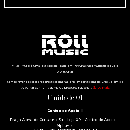
A Roll Music é uma loja especializada em instrumentos musicais e áudio
profissional.
Somos revendedores credenciados das maiores importadoras do Brasil, além de
trabalhar com uma gama de produtos nacionais.
Saiba mais.
Unidade 01
Centro de Apoio II
Praça Alpha de Centauro, 54 - Loja 09 - Centro de Apoio II -
Alphaville
CEP 06542-001 - Santana de Parnaíba - SP