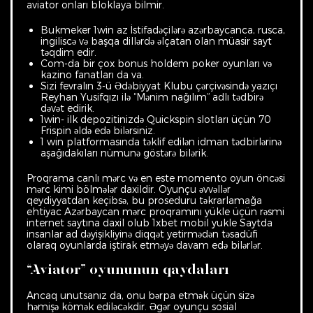
aviator onları bloklaya bilmir.
Bukmeker 1win az İstifadəçilərə azərbaycanca, rusca,
ingiliscə və başqa dillərdə əlçatan olan müasir sayt
təqdim edir.
Com-da bir çox bonus holdem poker oyunları və
kazino fanatları da va.
Sizi fevralın 3-ü Ədəbiyyat Klubu çərçivəsində yazıçı
Reyhan Yusifqızı ilə “Mənim nağılım” adlı tədbirə
dəvət edirik.
1win- ilk depozitinizdə Quickspin slotları üçün 70
Frispin əldə edə bilərsiniz.
1 win platformasında təklif edilən idman tədbirlərinə
aşağıdakıları nümunə göstərə bilərik.
Proqrama canlı mərc və en este momento oyun öncəsi
mərc kimi bölmələr daxildir. Oyunçu əvvəllər
qeydiyyatdan keçibsə, bu proseduru təkrarlamağa
ehtiyac Azərbaycan mərc proqramını yükle üçün rəsmi
internet saytına daxil olub 1xbet mobil yukle Saytda
insanlar ad dəyişikliyinə diqqət yetirmədən təsadüfi
olaraq oyunlarda iştirak etməyə davam edə bilərlər.
“Aviator” oyununun qaydaları
Ancaq unutsanız da, onu bərpa etmək üçün sizə
həmişə kömək ediləcəkdir. Əgər oyunçu sosial