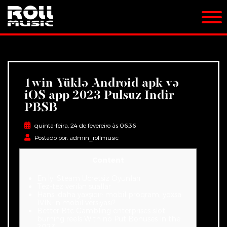
1win Yüklə Android apk və
iOS app 2023 Pulsuz Indir
PBSB
quinta-feira, 24 de fevereiro às 06:36
Postado por: admin_rollmusic
Content
En İyi Steam Ücretsiz Oyunları
Tez-tez verilən suallar
Hansı daha yaxşıdır: mobil proqram, yoxsa
1VIN-in mobil versiyası?
Better Btc Gambling enterprises slot
burning reels With no Put Bonuses In the
2023