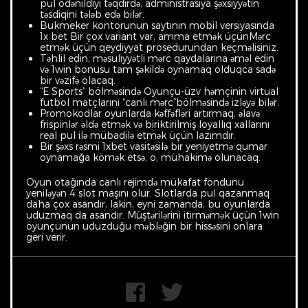
pul ödənildiyi təqdirdə, administrasiya şəxsiyyətin
təsdiqini tələb edə bilər.
Bukmeker kontorunun saytının mobil versiyasında
1x bet Bir çox variant var, amma etmək üçünMərc
etmək üçün qeydiyyat prosedurundan keçməlisiniz.
Təhlil edin, məsuliyyətli mərc qaydalarına əməl edin
və 1win bonusu tam şəkildə oynamaq olduqca sadə
bir vəzifə olacaq.
“E Sports” bölməsində Oyunçu-üzv həmçinin virtual
futbol matçlarını “canlı mərc”bölməsində izləyə bilər.
Promokodlar oyunlarda kəffəfləri artırmaq, əlavə
frispinlər əldə etmək və biriktirilmiş loyallıq xallarını
real pul ilə mübadilə etmək üçün lazımdır.
Bir şəxs rəsmi 1xbet vasitəsilə bir yeniyetmə qumar
oynamağa kömək etsə, o, mühakimə olunacaq.
Oyun otağında canlı rejimdə mükafat fondunu
yeniləyən 4 slot maşını olur. Slotlarda pul qazanmaq
daha çox asandır, lakin, eyni zamanda, bu oyunlarda
uduzmaq da asandır. Müştərilərini itirməmək üçün 1win
oyunçunun uduzduğu məbləğin bir hissəsini onlara
geri verir.