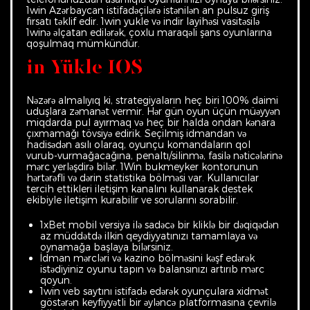
1win Azərbaycan istifadəçilərə istənilən an pulsuz giriş
fırsatı təklif edir. 1win yukle və indir layihəsi vasitəsilə
1winə əlçatan edilərək, çoxlu maraqəli şans oyunlarına
qoşulmaq mümkündür.
in Yükle IOS
Nəzərə almalıyıq ki, strategiyaların heç biri 100% daimi
uduşlara zəmanət vermir. Hər gün oyun üçün müəyyən
miqdarda pul ayırmaq və heç bir halda ondan kənara
çıxmamağı tövsiyə edirik. Seçilmiş idmandan və
hadisədən asılı olaraq, oyunçu komandaların qol
vurub-vurmağacağına, penaltı/silinmə, fasilə nəticələrinə
mərc yerləşdirə bilər. 1Win bukmeyker kontorunun
hərtərəfli və dərin statistika bölməsi var. Kullanıcılar
tercih ettikleri iletişim kanalını kullanarak destek
ekibiyle iletişim kurabilir ve sorularını sorabilir.
1xBet mobil versiya ilə sadəcə bir kliklə bir dəqiqədən
az müddətdə ilkin qeydiyyatınızı tamamlaya və
oynamağa başlaya bilərsiniz.
İdman mərcləri və kazino bölməsini kəşf edərək
istədiyiniz oyunu tapın və balansınızı artırıb mərc
qoyun.
1win veb saytını istifadə edərək oyunçulara xidmət
göstərən keyfiyyətli bir əyləncə platformasına çevrilə