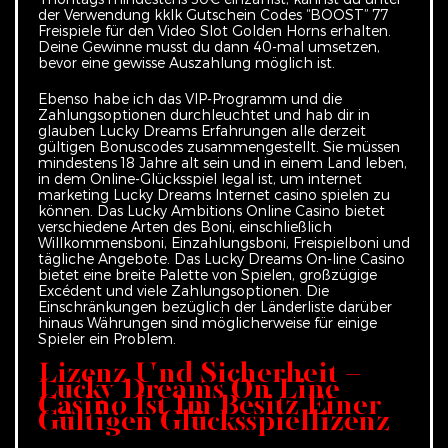
der Verwendung kklk Gutschein Codes “BOOST” 77
Freispiele für den Video Slot Golden Horns erhalten.
Deine Gewinne musst du dann 40-mal umsetzen,
bevor eine gewisse Auszahlung möglich ist.
Ebenso habe ich das VIP-Programm und die
Zahlungsoptionen durchleuchtet und hab dir in
glauben Lucky Dreams Erfahrungen alle derzeit
gültigen Bonuscodes zusammengestellt. Sie müssen
mindestens 18 Jahre alt sein und in einem Land leben,
in dem Online-Glücksspiel legal ist, um internet
marketing Lucky Dreams Internet casino spielen zu
können. Das Lucky Ambitions Online Casino bietet
verschiedene Arten des Boni, einschließlich
Willkommensboni, Einzahlungsboni, Freispielboni und
tägliche Angebote. Das Lucky Dreams On-line Casino
bietet eine breite Palette von Spielen, großzügige
Excédent und viele Zahlungsoptionen. Die
Einschränkungen bezüglich der Länderliste darüber
hinaus Währungen sind möglicherweise für einige
Spieler ein Problem.
Lizenz Und Sicherheit –
Lucky Dreams On Line
Casino Ist Im Besitz Einer
Gültigen Glücksspiellizenz