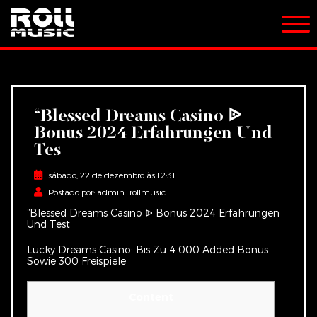
“Blessed Dreams Casino ᐉ
Bonus 2024 Erfahrungen Und
Tes
sábado, 22 de dezembro às 12:31
Postado por: admin_rollmusic
“Blessed Dreams Casino ᐉ Bonus 2024 Erfahrungen
Und Test
Lucky Dreams Casino: Bis Zu 4 000 Added Bonus
Sowie 300 Freispiele
Content