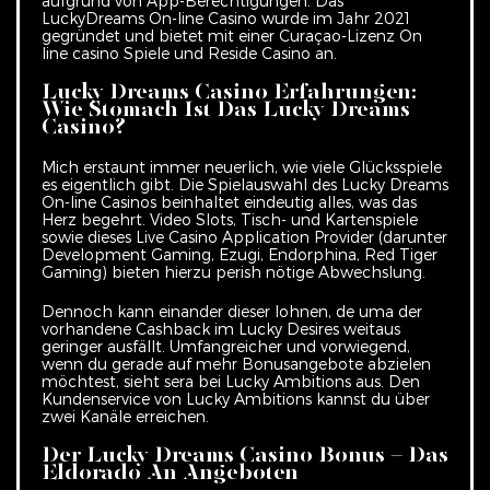
aufgrund von App-Berechtigungen. Das
LuckyDreams On-line Casino wurde im Jahr 2021
gegründet und bietet mit einer Curaçao-Lizenz On
line casino Spiele und Reside Casino an.
Lucky Dreams Casino Erfahrungen:
Wie Stomach Ist Das Lucky Dreams
Casino?
Mich erstaunt immer neuerlich, wie viele Glücksspiele
es eigentlich gibt. Die Spielauswahl des Lucky Dreams
On-line Casinos beinhaltet eindeutig alles, was das
Herz begehrt. Video Slots, Tisch- und Kartenspiele
sowie dieses Live Casino Application Provider (darunter
Development Gaming, Ezugi, Endorphina, Red Tiger
Gaming) bieten hierzu perish nötige Abwechslung.
Dennoch kann einander dieser lohnen, de uma der
vorhandene Cashback im Lucky Desires weitaus
geringer ausfällt. Umfangreicher und vorwiegend,
wenn du gerade auf mehr Bonusangebote abzielen
möchtest, sieht sera bei Lucky Ambitions aus. Den
Kundenservice von Lucky Ambitions kannst du über
zwei Kanäle erreichen.
Der Lucky Dreams Casino Bonus – Das
Eldorado An Angeboten