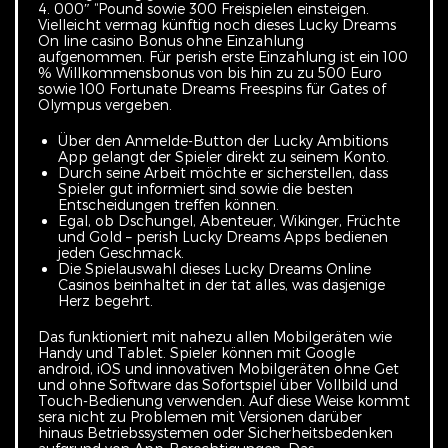
4. 000″ “Pound sowie 300 Freispielen einsteigen.
Vielleicht vermag künftig noch dieses Lucky Dreams
On line casino Bonus ohne Einzahlung
aufgenommen. Für perish erste Einzahlung ist ein 100
% Willkommensbonus von bis hin zu zu 500 Euro
sowie 100 Fortunate Dreams Freespins für Gates of
Olympus vergeben.
Über den Anmelde-Button der Lucky Ambitions
App gelangt der Spieler direkt zu seinem Konto.
Durch seine Arbeit möchte er sicherstellen, dass
Spieler gut informiert sind sowie die besten
Entscheidungen treffen können.
Egal, ob Dschungel, Abenteuer, Wikinger, Früchte
und Gold – perish Lucky Dreams Apps bedienen
jeden Geschmack.
Die Spielauswahl dieses Lucky Dreams Online
Casinos beinhaltet in der tat alles, was dasjenige
Herz begehrt.
Das funktioniert mit nahezu allen Mobilgeräten wie
Handy und Tablet. Spieler können mit Google
android, iOS und innovativen Mobilgeräten ohne Get
und ohne Software das Sofortspiel über Vollbild und
Touch-Bedienung verwenden. Auf diese Weise kommt
sera nicht zu Problemen mit Versionen darüber
hinaus Betriebssystemen oder Sicherheitsbedenken