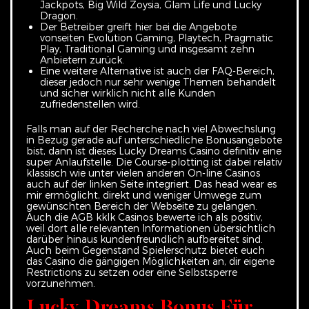
Jackpots, Big Wild Zoysia, Glam Life und Lucky
Dragon.
Der Betreiber greift hier bei die Angebote
vonseiten Evolution Gaming, Playtech, Pragmatic
Play, Traditional Gaming und insgesamt zehn
Anbietern zurück.
Eine weitere Alternative ist auch der FAQ-Bereich,
dieser jedoch nur sehr wenige Themen behandelt
und sicher wirklich nicht alle Kunden
zufriedenstellen wird.
Falls man auf der Recherche nach viel Abwechslung
in Bezug gerade auf unterschiedliche Bonusangebote
bist, dann ist dieses Lucky Dreams Casino definitiv eine
super Anlaufstelle. Die Course-plotting ist dabei relativ
klassisch wie unter vielen anderen On-line Casinos
auch auf der linken Seite integriert. Das head wear es
mir ermöglicht, direkt und weniger Umwege zum
gewünschten Bereich der Webseite zu gelangen.
Auch die AGB kklk Casinos bewerte ich als positiv,
weil dort alle relevanten Informationen übersichtlich
darüber hinaus kundenfreundlich aufbereitet sind.
Auch beim Gegenstand Spielerschutz bietet euch
das Casino die gängigen Möglichkeiten an, dir eigene
Restrictions zu setzen oder eine Selbstsperre
vorzunehmen.
Lucky Dreams Bonus Für