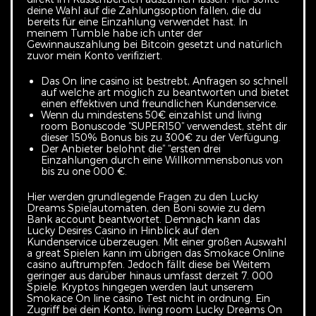
deine Wahl auf die Zahlungsoption fallen, die du
bereits für eine Einzahlung verwendet hast. In
meinem Tumble habe ich unter der
Gewinnauszahlung bei Bitcoin gesetzt und natürlich
zuvor mein Konto verifiziert.
Das On line casino ist bestrebt, Anfragen so schnell
auf welche art möglich zu beantworten und bietet
einen effektiven und freundlichen Kundenservice.
Wenn du mindestens 50€ einzahlst und living
room Bonuscode “SUPER150” verwendest, steht dir
dieser 150% Bonus bis zu 300€ zu der Verfügung.
Der Anbieter belohnt die” “ersten drei
Einzahlungen durch eine Willkommensbonus von
bis zu one 000 €.
Hier werden grundlegende Fragen zu den Lucky
Dreams Spielautomaten, den Boni sowie zu dem
Bank account beantwortet. Demnach kann das
Lucky Desires Casino in Hinblick auf den
Kundenservice überzeugen. Mit einer großen Auswahl
a great Spielen kann im übrigen das Smokace Online
casino auftrumpfen. Jedoch fällt diese bei Weitem
geringer aus darüber hinaus umfasst derzeit 7. 000
Spiele. Kryptos hingegen werden laut unserem
Smokace On line casino Test nicht in ordnung. Ein
Zugriff bei dein Konto, living room Lucky Dreams On