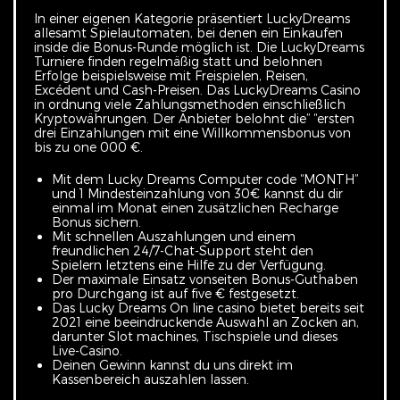
In einer eigenen Kategorie präsentiert LuckyDreams
allesamt Spielautomaten, bei denen ein Einkaufen
inside die Bonus-Runde möglich ist. Die LuckyDreams
Turniere finden regelmäßig statt und belohnen
Erfolge beispielsweise mit Freispielen, Reisen,
Excédent und Cash-Preisen. Das LuckyDreams Casino
in ordnung viele Zahlungsmethoden einschließlich
Kryptowährungen. Der Anbieter belohnt die” “ersten
drei Einzahlungen mit eine Willkommensbonus von
bis zu one 000 €.
Mit dem Lucky Dreams Computer code “MONTH”
und 1 Mindesteinzahlung von 30€ kannst du dir
einmal im Monat einen zusätzlichen Recharge
Bonus sichern.
Mit schnellen Auszahlungen und einem
freundlichen 24/7-Chat-Support steht den
Spielern letztens eine Hilfe zu der Verfügung.
Der maximale Einsatz vonseiten Bonus-Guthaben
pro Durchgang ist auf five € festgesetzt.
Das Lucky Dreams On line casino bietet bereits seit
2021 eine beeindruckende Auswahl an Zocken an,
darunter Slot machines, Tischspiele und dieses
Live-Casino.
Deinen Gewinn kannst du uns direkt im
Kassenbereich auszahlen lassen.