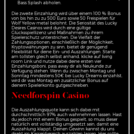
Bass Splash abholen.
Die zweite Einzahlung wird über einem 100 % Bonus
von bis hin zu zu 500 Euro sowie 50 Freispielen für
Wolf Yellow metal belohnt. Die Seriosität des Lucky
Desires Casinos wird durch eine gültige
Glücksspiellizenz und Maßnahmen zu ihrem
Spielerschutz unterstrichen. Die Vielfalt der
Zahlungsoptionen, einschließlich der Möglichkeit,
Kryptowährungen zu sinn, bietet dir genügend
Flexibilität für deine Ein- und Auszahlungen. Starte
am tollsten gleich selbst anhand, klicke auf living
room Link und nutze dabei deine ersten vier
Einzahlungsboni, pass away dir als Neukunde zur
Verfügung stehen. Wenn du zwischen Montag und
Sonntag mindestens 50€ bei Lucky Dreams einzahlst,
wird dir was Montag ein zusätzlicher Bonus auf
deinem Spielerkonto gutgeschrieben.
Needforspin Casino
Die Auszahlungsquote kann sich dabei mit
durchschnittlich 97% auch wahrnehmen lassen. Hast
du jedoch mit einem Bonus gespielt, so muss dieser
natürlich erst vollständig umgesetzt sein, damit eine
Auszahlung klappt. Deinen Gewinn kannst du uns
direkt im Kassenbereich auszahlen lassen. Hier sollte