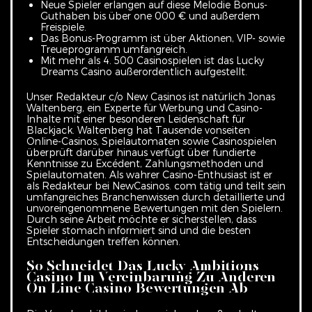
Neue Spieler erlangen auf diese Melodie Bonus-
Guthaben bis über one 000 € und außerdem
Freispiele.
Das Bonus-Programm ist über Aktionen, VIP- sowie
Treueprogramm umfangreich.
Mit mehr als 4. 500 Casinospielen ist das Lucky
Dreams Casino außerordentlich aufgestellt.
Unser Redakteur c/o New Casinos ist natürlich Jonas
Waltenberg, ein Experte für Werbung und Casino-
Inhalte mit einer besonderen Leidenschaft für
Blackjack. Waltenberg hat Tausende vonseiten
Online-Casinos, Spielautomaten sowie Casinospielen
überprüft darüber hinaus verfügt über fundierte
Kenntnisse zu Excédent, Zahlungsmethoden und
Spielautomaten. Als wahrer Casino-Enthusiast ist er
als Redakteur bei NewCasinos. com tätig und teilt sein
umfangreiches Branchenwissen durch detaillierte und
unvoreingenommene Bewertungen mit den Spielern.
Durch seine Arbeit möchte er sicherstellen, dass
Spieler stomach informiert sind und die besten
Entscheidungen treffen können.
So Schneidet Das Lucky Ambitions
Casino Im Vereinbarung Zu Anderen
On Line Casino Bewertungen Ab