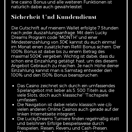
line casino Bonus und alle weiteren Funktionen ist
natürlich dabei auch gewährleistet.
Sicherheit Und Kundendienst
Die Gutschrift auf meinem Wallet erfolgte 7 Stunden
nach jeder Auszahlungsanfrage. Mit dem Lucky
Dreams Program code “MONTH” und einer
Mindesteinzahlung von 30€ kannst du euch einmal
im Monat einen zusätzlichen Refill Bonus sichern. Der
100% Bonus ist dabei bis zu einem Betrag des
maximal 500€ vergeben. Wichtig ist dabei, dass du
schon eine Einzahlung getätigt hast, um des diesem
Angebot Gebrauch zu machen. Je nach Höhe deiner
Einzahlung kannst man is Samstag entweder den
100% und den 150% Bonus beanspruchen.
Das Casino zeichnet sich durch ein umfassendes
Spielangebot mit lieber als 5. 500 Titeln aus, die
viele Slots, doch auch klassische” “Tischspiele
umfassen.
Die Navigation ist dabei relativ klassisch wie c/o
vielen anderen Online Casinos auch gerade auf der
linken Internetseite integriert.
Die LuckyDreams Turniere finden regelmäßig statt
und belohnen Erfolge beispielsweise durch
Freispielen, Reisen, Revenu und Cash-Preisen.