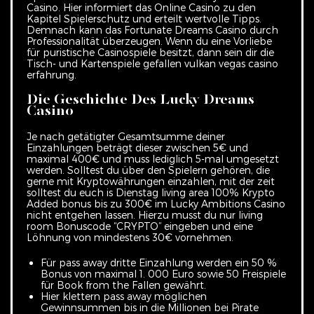
Casino. Hier informiert das Online Casino zu den
Kapitel Spielerschutz und erteilt wertvolle Tipps.
Demnach kann das Fortunate Dreams Casino durch
Professionalität überzeugen. Wenn du eine Vorliebe
für puristische Casinospiele besitzt, dann sein dir die
Tisch- und Kartenspiele gefallen
vulkan vegas casino
erfahrung
.
Die Geschichte Des Lucky Dreams
Casino
Je nach getätigter Gesamtsumme deiner
Einzahlungen beträgt dieser zwischen 5€ und
maximal 400€ und muss lediglich 5-mal umgesetzt
werden. Solltest du über den Spielern gehören, die
gerne mit Kryptowährungen einzahlen, mit der zeit
solltest du euch is Dienstag living area 100% Krypto
Added bonus bis zu 300€ im Lucky Ambitions Casino
nicht entgehen lassen. Hierzu musst du nur living
room Bonuscode “CRYPTO” eingeben und eine
Löhnung von mindestens 30€ vornehmen.
Für pass away dritte Einzahlung werden ein 50 %
Bonus von maximal 1. 000 Euro sowie 50 Freispiele
für Book from the Fallen gewährt.
Hier klettern pass away möglichen
Gewinnsummen bis in die Millionen bei Pirate