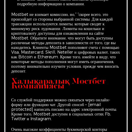
подробную информацию о компании.
Mostbet не взимает комиссию, но,” “скорее всего, это
произойдет со стороны выбранной системы. Для каждой
транзакции используются лимиты, которые сводят к
минимуму риск лудомании. Лимиты на кошельки и
криптовалюту доступны для ознакомления на сайте
Mostbet. Обратите внимание, что могут быть доступны
различные методы депозита в зависимости от того, где вы
находитесь. Клиенты Mostbet пополняют счета с помощью
Visa, Mastercard, Skrill, Neteller и цифровых валют, таких
как Bitcoin и Ethereum. Кроме того, имейте в виду, что
некоторые методы пополнения могут иметь ограничения,
поэтому внимательно изучите условия, прежде чем вносить
депозит.
Халықаралық Мостбет
Компаниясы
Со службой поддержки можно связаться через онлайн-
форму или функцию чат. Другой способ – [email
protected] написать письмо на адрес электронной почты.
Кроме того, Mostbet доступен в социальных сетях Fb,
Twitter и Instagram.
Очень высокие коэффициенты букмекерской конторы