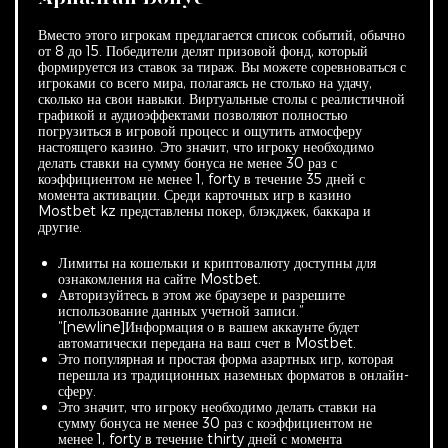
Вместо этого игрокам предлагается список событий, обычно
от 8 до 15. Победители делят призовой фонд, который
формируется из ставок за тираж. Вы можете соревноваться с
игроками со всего мира, полагаясь не столько на удачу,
сколько на свои навыки. Виртуальные столы с реалистичной
графикой и аудиоэффектами позволяют полностью
погрузиться в игровой процесс и ощутить атмосферу
настоящего казино. Это значит, что игроку необходимо
делать ставки на сумму бонуса не менее 30 раз с
коэффициентом не менее 1, forty в течение 35 дней с
момента активации. Среди карточных игр в казино
Mostbet kz представлены покер, блэкджек, баккара и
другие.
Лимиты на кошельки и криптовалюту доступны для
ознакомления на сайте Mostbet.
Авторизуйтесь в этом же браузере и разрешите
использование данных учетной записи.”
“[newline]Информация о в вашем аккаунте будет
автоматически передана на ваш счет в Mostbet.
Это популярная и простая форма азартных игр, которая
перешла из традиционных наземных форматов в онлайн-
сферу.
Это значит, что игроку необходимо делать ставки на
сумму бонуса не менее 30 раз с коэффициентом не
менее 1, forty в течение thirty дней с момента