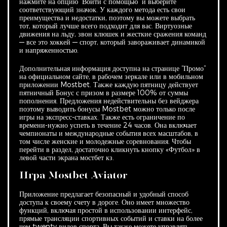
нажмите на опцию “Войти с помощью” и выберите
соответствующий значок. У каждого метода есть свои
преимущества и недостатки, поэтому вы можете выбрать
тот, который лучше всего подходит для вас. Виртуозные
движения на льду, звон клюшек и жесткие сражения команд
— все это хоккей — спорт, который завораживает динамикой
и напряженностью.
Дополнительная информация доступна на странице “Промо”
на официальном сайте, в рабочем зеркале или в мобильном
приложении Mostbet. Также каждую пятницу действует
пятничный Бонус с призом в размере 100% от суммы
пополнения. Предложения недействительны без вейджера
поэтому выводить бонусы Mostbet можно только после
игры на экспресс-ставках. Также есть ограничение по
времени-нужно успеть в течение 24 часов. Она включает
чемпионаты и международные события всех масштабов, в
том числе женские и молодежные соревнования. Чтобы
перейти в раздел, достаточно кликнуть кнопку «Футбол» в
левой части экрана
мостбет кз
.
Игра Mostbet Aviator
Приложение предлагает безопасный и удобный способ
доступа к своему счету в дороге. Оно имеет множество
функций, включая простой в использовании интерфейс,
прямые трансляции спортивных событий и ставки на более
чем twenty видов спорта. Вы также можете управлять