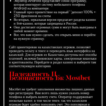
Эмулятор Android представляет собой программу,
которая имитирует систему мобильного телефона
Android на компьютере.
Главный приз-приветствие на первый” “депозит 100% +
250 фриспинов на слоты.
Во-вторых, зеркальная версия предлагает разделы казино
и live-казино, которые запрещены в России.
Они достигают огромных сумм и могут быть выиграны в
любой момент времени.
Все, что вам нужно сделать, это открыть меню и перейти
на нужную страницу.
Сайт ориентирован на казахстанских игроков, позволяет
проводить оплату в тенге и переводить язык интерфейса на
казахский. Для игроков из Казахстана доступны все способы
платежей, включая банковские карты, электронные кошельки
и криптовалюты. Перейдите в раздел казино и выберите там
соответствующую категорию.
Надежность И
Безопасность Бк Mostbet
Мостбет не требует заполнения множества лишних данных
при регистрации. Вам всего лишь нужно указать номер
телефона и выбрать валюту счета. Оператор поддерживает
несколько валют, в том числе тенге, так что казахским
игрокам будет удобно пополнять счет. Это популярная и