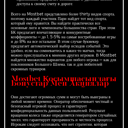
доступа к своему счету в дороге.
Всего на Mostbet представлено более thirty видов спорта,
поэтому каждый участник Пари найдет тот вид спорта,
который ему нравится. Вы найдете практически все
основные лиги и чемпионаты большинства стран. При этом
БК предлагает впечатляющие и конкурентные
коэффициенты — до 1, 5-5% на самые востребованные игры
и до 8% на все остальное. В этом случае букмекер
предлагает автоматический выбор исходов событий. Это
удобно, если вы сомневаетесь в каких-то матчах, тогда
можно прислушаться к мнению других игроков. В Mostbet
найдется множество вариантов для любого игрока — как для
поклонников Большого Шлема, так и для любителей
скромных турниров.
Mostbet Қосымшасындағы
Бонустар Мен Акциялар
Они достигают огромных сумм и могут быть выиграны в
любой момент времени. Оператор обеспечивает честный и
безопасный игровой процесс и гарантирует
конфиденциальность данных пользователей. Результат
вращения колеса также определяется генератором случайных
чисел, что гарантирует прозрачность и честность процесса.
Игрокам следует осознавать, что нет стратегии, которая