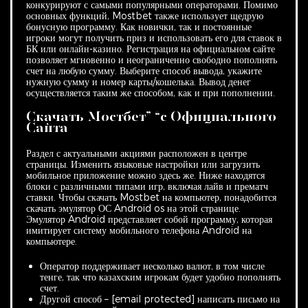
конкурируют с самыми популярными операторами. Помимо
основных функций, Mostbet также использует щедрую
бонусную программу. Как новички, так и постоянные
игроки могут получить приз и использовать его для ставок в
БК или онлайн-казино. Регистрация на официальном сайте
позволяет мгновенно и неограниченно свободно пополнять
счет на любую сумму. Выберите способ вывода, укажите
нужную сумму и номер карты/кошелька. Вывод денег
осуществляется таким же способом, как и при пополнении.
Скачать Мостбет” “с Официального
Сайта
Раздел с актуальными акциями расположен в центре
страницы. Изменить языковые настройки или загрузить
мобильное приложение можно здесь же. Ниже находятся
блоки с различными типами игр, включая лайв и прематч
ставки. Чтобы скачать Mostbet на компьютер, понадобится
скачать эмулятор ОС Android os на этой странице.
Эмулятор Android представляет собой программу, которая
имитирует систему мобильного телефона Android на
компьютере.
Оператор поддерживает несколько валют, в том числе
тенге, так что казахским игрокам будет удобно пополнять
счет.
Другой способ – [email protected] написать письмо на