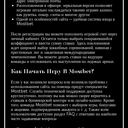
адрес электронной почты.
Расположенная в офшоре, зеркальная версия позволяет
игрокам легально наслаждаться такими играми казино,
как рулетка, покер, слоты и многое другое.
Одной из особенностей сайта — удобная система входа в
Mostbet.
После регистрации вы можете пополнить игровой счет через
личный кабинет. Остается только выбрать понравившийся
коэффициент и ввести сумму ставки. Здесь поклонников
ждет широкий выбор хоккейных соревнований, начиная с
престижных лиг и заканчивая международными
чемпионатами. Вы можете делать ставки на ведущие
команды и отслеживать их выступления на ледовых аренах.
Как Начать Игру В Mostbet?
Если у вас возникли вопросы или возникла проблема с
использованием сайта, на помощь придут специалисты
Mostbet. Служба технической поддержки доступна
круглосуточно, поэтому вы как можно скорее вернетесь к
ставкам в букмекерской конторе или онлайн-казино. Кроме
того, команда Mostbet поможет с выбором игры, бонусами
и акциями, подтверждением аккаунта и т. д. Также всем
пользователям доступен раздел FAQ с ответами на наиболее
часто задаваемые вопросы.