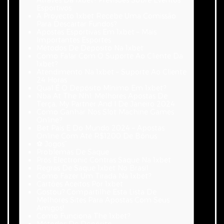
Esportivos
A Proyecto 1xbet Recebe Uma Comissão
Para Descartar Fundos?
Apostas Esportivas Em 1xbet – Mais
Importantes Esportes
Métodos De Deposito Na 1xbet
Como Falar Com O Suporte Ao Cliente Da
1xbet?
Atendimento Na 1xbet – Suporte Ao Cliente
24 Horas
Qual É O Depósito Mínimo Em 1xbet?
Nba At The Nhl: Melhores Apostas De
Terça, My Partner And I De Janeiro 2024
Como Ganhar Nos Slot Machine Games
Online?
Bet País E Do Mundo 2024 – Apostas
Online Com Até R$1200 De Bônus
⚽️ Jogos”
Problemas De Saque
Prós Electronic Contras Saque Na 1xbet
Regras De Saque 1xbet No Brasil
Como Fazer Um Tirada Na 1xbet?
Cartões Aceitos Por 1xbet
Gostou? Compartilhe Esta Lista De
Melhores Sites Para Apostas Com Seus
Amigos!
Como Funciona The 1xbet?
Métodos De Depósito