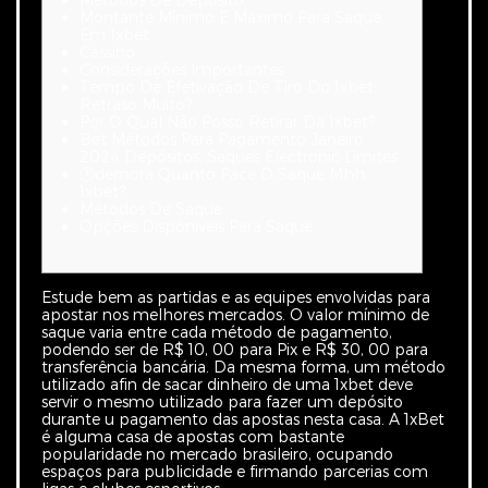
Montante Mínimo E Máximo Para Saque
Em 1xbet
Cassino
Considerações Importantes
Tempo De Efetivação De Tiro Do 1xbet:
Retraso Muito?
Por O Qual Não Posso Retirar Da 1xbet?
Bet Métodos Para Pagamento Janeiro
2024 Depósitos, Saques Electronic Limites
🕐demora Quanto Pace O Saque Mhh
1xbet?
Métodos De Saque
Opções Disponíveis Para Saque
Estude bem as partidas e as equipes envolvidas para
apostar nos melhores mercados. O valor mínimo de
saque varia entre cada método de pagamento,
podendo ser de R$ 10, 00 para Pix e R$ 30, 00 para
transferência bancária. Da mesma forma, um método
utilizado afin de sacar dinheiro de uma 1xbet deve
servir o mesmo utilizado para fazer um depósito
durante u pagamento das apostas nesta casa. A 1xBet
é alguma casa de apostas com bastante
popularidade no mercado brasileiro, ocupando
espaços para publicidade e firmando parcerias com