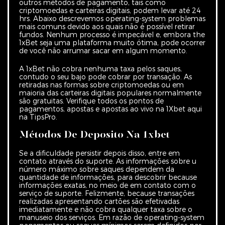
outros métodos de pagamento, tais como
criptomoedas e carteiras digitais, podem levar até 24
hrs. Abaixo descrevemos operating-system problemas
mais comuns devido aos quais não é possível retirar
fundos. Nenhum processo é impecável e, embora the
1xBet seja uma plataforma muito ótima, pode ocorrer
de você não arrumar sacar em algum momento.
A 1xBet não cobra nenhuma taxa pelos saques,
contudo o seu bajo pode cobrar por transação. As
retiradas nas formas sobre criptomoedas ou em
maioria das carteiras digitais populares normalmente
são gratuitas. Verifique todos os pontos de
pagamentos, apostas e apostas ao vivo na 1Xbet aqui
na TipsPro.
Métodos De Deposito Na 1xbet
Se a dificuldade persistir depois disso, entre em
contato através do suporte. As informações sobre u
número máximo sobre saques dependem da
quantidade de informações, para descobrir because
informações exatas, no meio de em contato com o
serviço de suporte. Felizmente, because transações
realizadas apresentando cartões são efetivadas
imediatamente e não cobra qualquer taxa sobre o
manuseio dos serviços. Em razão de operating-system