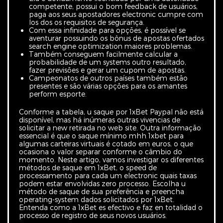
competente, possui o bom feedback de usuários,
paga aos seus apostadores electronic cumpre com
los dos os requisitos de segurança.
Com essa infinidade para opções, é possível se
aventurar possuindo os bônus de apostas ofertados
search engine optimization maiores problemas.
Também conseguem facilmente calcular a
probabilidade de um systems outro resultado,
fazer previsões e gerar um cupom de apostas.
Campeonatos de outros países também estão
presentes e são várias opções para os amantes
perform esporte.
Conforme a tabela, u saque por 1xBet Paypal não está
disponível, mas há inúmeras outras vivencias de
solicitar a new retirada no web site. Outra informação
essencial é que o saque mínimo mhh 1xbet para
algumas carteiras virtuais é cotado em euros, o que
ocasiona o valor separar conforme o câmbio do
momento. Neste artigo, vamos investigar os diferentes
métodos de saque em 1xBet, o speed de
processamento para cada um electronic quais taxas
podem estar envolvidas zero processo. Escolha u
método de saque de sua preferência e preencha
operating-system dados solicitados por 1xBet.
Entenda como a 1xBet es efectivo e faz en totalidad o
processo de registro de seus novos usuários.