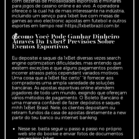
com dezenas de modalidades esportivas e milhares
para jogos de cassino online e ao vivo. A operadora
oferece o la cual há de mais interessante na indústria,
incluindo um serviço para 1xbet live com mesas de
games ao vivo electronic apostas em futebol e outros
esportes em tempo real
https://1xbetbrazil.com.br
.
💰como Você Pode Ganhar Dinheiro
Através Da 1xbet? Previsões Sobre
Eventos Esportivos
Eu depositei e saquei da 1xBet diversas vezes search
engine optimization dificuldades, mas entendo que
existem exceções e que alguns pagamentos podem
incorrer atrasos pelos cependant variados motivos.
Uma coisa que a 1xBet faz certo” “é fornecer aos
compradores uma ampla variedade de soluções
bancárias. As apostas esportivas online atendem
jogadores de todo um mundo, exigindo que ofereçam
vários métodos de pagamento. O Boleto Bancário é
uma maneira confiável de fazer depósitos e saques
mhh 1xBet Brasil. Nele, os clientes depositam ou
retiram fundos da casa de apostas diretamente a new
partir do teu banco ou internet banking.
Nesse se, basta seguir u passo a passo no próprio
web site do bookie e enviar fotos de documentos
necessários 1xbet.