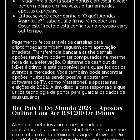
– Mudar pra a conta sobre bônus e arriesgar o valor
perform bônus em five vezes o tamanho das
apostas expressas;
Então, se você acompanha o “O quê? Aonde?
Assim que? “, sabe qual o filme irá receber um
Óscar este” “recto e está confiante na previsão carry
out tempo.
Pagamento feitos através de carteiras para
criptomoedas também seguem com aprovação
imediata. Transferência bancária at the demais
opções também podem ser computados na mesma
hora da sua efetivação. O sistema de cash out da
1xBet é ótimo, e está disponível para quase los dos os
eventos e mercados. Você também pode encontrar
opções inusitadas, sendo possível apostar em
softwares de TV, como Masterchef, e apostas nas
eleições de 2022. Além disso, a casa responsable que
utiliza tecnologia de ponta para guardar os dados de
seus usuários.
Bet País E Do Mundo 2024 – Apostas
Online Com Até R$1200 De Bônus
Além dos métodos acima mencionados, os
apostadores brasileiros vão estar felizes em saber que
em o futuro muito próximo os saques através de Pix
na 1XBet e também estarão disponíveis. Geralmente,