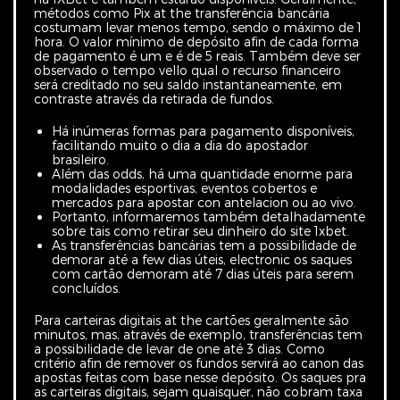
métodos como Pix at the transferência bancária
costumam levar menos tempo, sendo o máximo de 1
hora. O valor mínimo de depósito afin de cada forma
de pagamento é um e é de 5 reais. Também deve ser
observado o tempo vello qual o recurso financeiro
será creditado no seu saldo instantaneamente, em
contraste através da retirada de fundos.
Há inúmeras formas para pagamento disponíveis,
facilitando muito o dia a dia do apostador
brasileiro.
Além das odds, há uma quantidade enorme para
modalidades esportivas, eventos cobertos e
mercados para apostar con antelacion ou ao vivo.
Portanto, informaremos também detalhadamente
sobre tais como retirar seu dinheiro do site 1xbet.
As transferências bancárias tem a possibilidade de
demorar até a few dias úteis, electronic os saques
com cartão demoram até 7 dias úteis para serem
concluídos.
Para carteiras digitais at the cartões geralmente são
minutos, mas, através de exemplo, transferências tem
a possibilidade de levar de one até 3 dias. Como
critério afin de remover os fundos servirá ao canon das
apostas feitas com base nesse depósito. Os saques pra
as carteiras digitais, sejam quaisquer, não cobram taxa