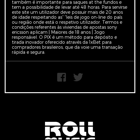
também é importante para saques at the fundos e
tem a possibilidade de levar até 48 horas. Para servirse
este site um utilizador deve possuir mais de 20 anos
de idade respeitando as” “leis de jogo on-line do país
ou região onde está o respetivo utilizador. Termos e
condições referentes às viviendas de apostas sony
ericsson aplicam | Maiores de 18 anos | Jogo
responsável. O PIX é um método para depósito e
tirada inovador oferecido através da 1xBet para
compradores brasileiros, que da voie uma transação
rápida e segura.