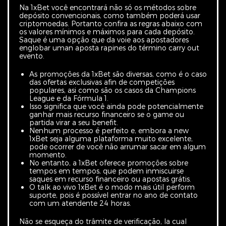
Na 1xBet você encontrará não só os métodos sobre
depósito convencionais, como também poderá usar
criptomoedas. Portanto confira as regras abaixo com
os valores mínimos e máximos para cada depósito.
Saque é uma opção que da voie aos apostadores
englobar uman aposta rapines do término carry out
evento.
As promoções da 1xBet são diversas, como é o caso
das ofertas exclusivas afin de competições
populares, asi como são os casos da Champions
League e da Fórmula 1.
Isso significa que você ainda pode potencialmente
ganhar mais recurso financeiro se o game ou
partida virar a seu benefit.
Nenhum processo é perfeito e, embora a new
1xBet seja alguma plataforma muito excelente,
pode ocorrer de você não arrumar sacar em algum
momento.
No entanto, a 1xBet oferece promoções sobre
tempos em tempos, que podem inmiscuirse
saques em recurso financeiro ou apostas grátis.
O talk ao vivo 1xBet é o modo mais útil perform
suporte, pois é possível entrar no ano de contato
com um atendente 24 horas.
Não se esqueça do trâmite de verificação, la cual