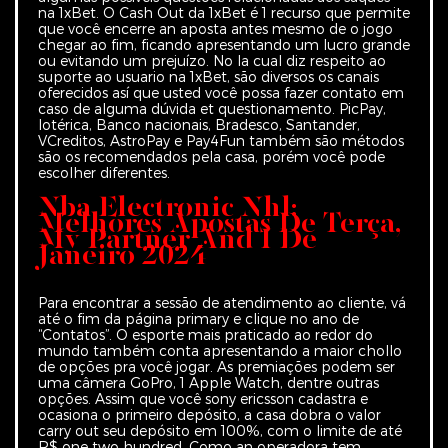
na 1xBet. O Cash Out da 1xBet é 1 recurso que permite
que você encerre an aposta antes mesmo de o jogo
chegar ao fim, ficando apresentando um lucro grande
ou evitando um prejuízo. No la cual diz respeito ao
suporte ao usuario na 1xBet, são diversos os canais
oferecidos así que usted você possa fazer contato em
caso de alguma dúvida et questionamento. PicPay,
lotérica, Banco nacionais, Bradesco, Santander,
VCreditos, AstroPay e Pay4Fun também são métodos
são os recomendados pela casa, porém você pode
escolher diferentes.
Nba Electronic Nhl:
Melhores Apostas De Terça,
My Partner And I De
Janeiro 2024
Para encontrar a sessão de atendimento ao cliente, vá
até o fim da página primary e clique no ano de
“Contatos”. O esporte mais praticado ao redor do
mundo também conta apresentando a maior chollo
de opções pra você jogar. As premiações podem ser
uma câmera GoPro, 1 Apple Watch, dentre outras
opções. Assim que você sony ericsson cadastra e
ocasiona o primeiro depósito, a casa dobra o valor
carry out seu depósito em 100%, com o limite de até
R$ one two hundred. Como an operadora tem