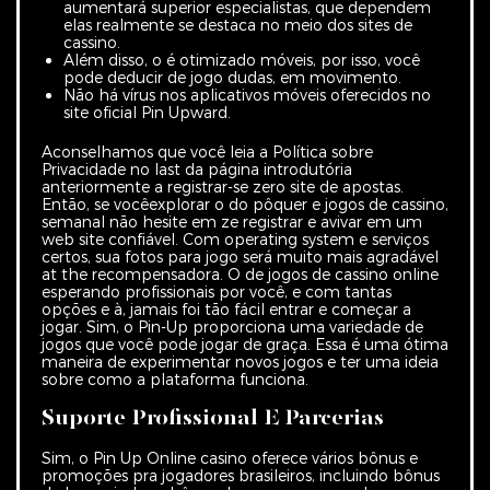
aumentará superior especialistas, que dependem
elas realmente se destaca no meio dos sites de
cassino.
Além disso, o é otimizado móveis, por isso, você
pode deducir de jogo dudas, em movimento.
Não há vírus nos aplicativos móveis oferecidos no
site oficial Pin Upward.
Aconselhamos que você leia a Política sobre
Privacidade no last da página introdutória
anteriormente a registrar-se zero site de apostas.
Então, se vocêexplorar o do pôquer e jogos de cassino,
semanal não hesite em ze registrar e avivar em um
web site confiável. Com operating system e serviços
certos, sua fotos para jogo será muito mais agradável
at the recompensadora. O de jogos de cassino online
esperando profissionais por você, e com tantas
opções e à, jamais foi tão fácil entrar e começar a
jogar. Sim, o Pin-Up proporciona uma variedade de
jogos que você pode jogar de graça. Essa é uma ótima
maneira de experimentar novos jogos e ter uma ideia
sobre como a plataforma funciona.
Suporte Profissional E Parcerias
Sim, o Pin Up Online casino oferece vários bônus e
promoções pra jogadores brasileiros, incluindo bônus