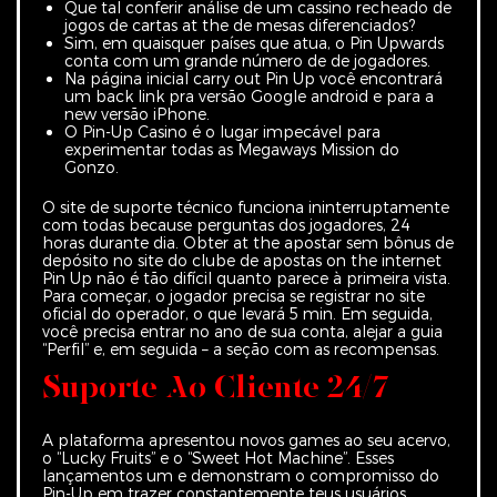
Que tal conferir análise de um cassino recheado de
jogos de cartas at the de mesas diferenciados?
Sim, em quaisquer países que atua, o Pin Upwards
conta com um grande número de de jogadores.
Na página inicial carry out Pin Up você encontrará
um back link pra versão Google android e para a
new versão iPhone.
O Pin-Up Casino é o lugar impecável para
experimentar todas as Megaways Mission do
Gonzo.
O site de suporte técnico funciona ininterruptamente
com todas because perguntas dos jogadores, 24
horas durante dia. Obter at the apostar sem bônus de
depósito no site do clube de apostas on the internet
Pin Up não é tão difícil quanto parece à primeira vista.
Para começar, o jogador precisa se registrar no site
oficial do operador, o que levará 5 min. Em seguida,
você precisa entrar no ano de sua conta, alejar a guia
“Perfil” e, em seguida – a seção com as recompensas.
Suporte Ao Cliente 24/7
A plataforma apresentou novos games ao seu acervo,
o “Lucky Fruits” e o “Sweet Hot Machine”. Esses
lançamentos um e demonstram o compromisso do
Pin-Up em trazer constantemente teus usuários.