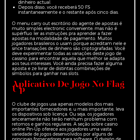
dinheiro actual.
Depois disso, você receberá 50 FS
instantaneamente e o restante após cinco dias.
O menu carry out escritório do agente de apostas é
muito simples electronic conveniente, mas não é
supérfluo ler as instruções pra aprender a fazer
apostas na modalidade de pagamento. Muitos
jogadores brasileiros o usam porque acreditam nele e
since transações de dinheiro são criptografadas. Você
deve experimentar todas as variações deste jogo de
cassino para encontrar aquela que melhor se adapta
aos teus interesses. Você ainda precisa fazer alguma
aposta e ze livrar de distintas combinações de
símbolos para ganhar nas slots.
Aplicativo De Jogo No Flag
Up
O clube de jogos usa apenas modelos dos mais
importantes fornecedores e, u mais importante, leva
os dispositivos sob licença. Ou seja, os jogadores
sinceramente não terão nenhum problema com
retornos e ganhos regulares. A seção sobre casino
online Pin-Up oferece aos jogadores uma vasta
variedade de jogos desenvolvidos por alguns de
principais fornecedores para software. O división de