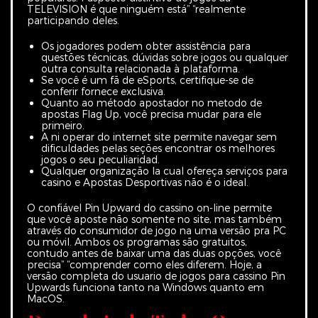
TELEVISION é que ninguém está” “realmente
participando deles.
Os jogadores podem obter assistência para
questões técnicas, dúvidas sobre jogos ou qualquer
outra consulta relacionada à plataforma.
Se você é um fã de eSports, certifique-se de
conferir fornece exclusiva.
Quanto ao método apostador no metodo de
apostas Flag Up, você precisa mudar para ele
primeiro.
A ni operar do internet site permite navegar sem
dificuldades pelas seções encontrar os melhores
jogos o seu peculiaridad.
Qualquer organização la cual ofereça serviços para
casino e Apostas Desportivas não é o ideal.
O confiável Pin Upward do cassino on-line permite
que você aposte não somente no site, mas também
através do consumidor de jogo na uma versão pra PC
ou móvil. Ambos os programas são gratuitos,
contudo antes de baixar uma das duas opções, você
precisa” “comprender como eles diferem. Hoje, a
versão completa do usuario de jogos para cassino Pin
Upwards funciona tanto na Windows quanto em
MacOS.