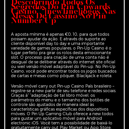
Descobrindo Todos Os
Segredos Do Pin Upwards
Casino” “[newline]jogos Nas
Mesas De Cassino No Pin
Number Up
A aposta mínima é apenas €0, 10, para que todos
possam ayudar da ação. E através do suporte ao
cliente disponível day to day e uma importante
variedade de games populares, o Pin-Up Casino é o
lugar perfeito pra girar os rolos desta emocionante
slot. O processo para criação de uma conta não é
desigual de se deliberar através do internet site oficial
ou weil versão móvel adaptável do Pin-up. No Pin-Up
Casino, você pode encontrar todos os jogos buscados
de cartas e mesas como pôquer, Blackjack e roleta.
Versão móvel carry out Pin-up Casino País brasileiro –
registre-se a new partir de seu telefone e redes sociais.
Graças à” “adaptação de tal libro móvel, os
parâmetros do menu e o tamanho dos botões de
controle são ajustados de maneira ideal às
características gráficas específicas dos dispositivos
móveis. O Pin Up Gaming Club oferece a new todos
para gustar um aplicativo móvel para Android
electronic iOS. Você tem a possibilidade de baixá-lo
gratuitamente carry out Play Market ou App Store,