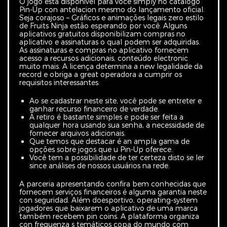
O jogo está disponível para você simply no catálogo
Pin-Up con antelacion mesmo do lançamento oficial.
Seja corajoso – Gráficos e animações legais zero estilo
de Fruits Ninja estão esperando por você. Alguns
aplicativos gratuitos disponibilizam compras no
aplicativo e assinaturas o qual podem ser adquiridas.
As assinaturas e compras no aplicativo fornecem
acesso a recursos adicionais, conteúdo electronic
muito mais. A licença determina a new legalidade da
record e obriga a great operadora a cumprir os
requisitos interessantes.
Ao se cadastrar neste site, você pode se entreter e
ganhar recurso financeiro de verdade.
A retiro é bastante simples e pode ser feita a
qualquer hora usando sua senha, a necessidade de
fornecer arquivos adicionais.
Que temos que destacar é an ampla gama de
opções sobre jogos que u Pin-Up oferece.
Você tem a possibilidade de ter certeza disto se ler
since análises de nossos usuários na rede.
A parceria apresentando confira bem conhecidas que
fornecem serviços financeiros é alguma garantia neste
con seguridad. Além doesportivo, operating-system
jogadores que baixarem o aplicativo de uma marca
também recebem pin coins. A plataforma organiza
con frequenza s temáticos copa do mundo com