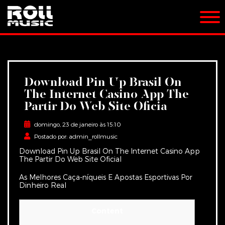
Download Pin Up Brasil️ On
The Internet Casino App The
Partir Do Web Site Oficia
domingo, 23 de janeiro às 15:10
Postado por: admin_rollmusic
Download Pin Up Brasil️ On The Internet Casino App
The Partir Do Web Site Oficial
As Melhores Caça-níqueis E Apostas Esportivas Por
Dinheiro Real
Content