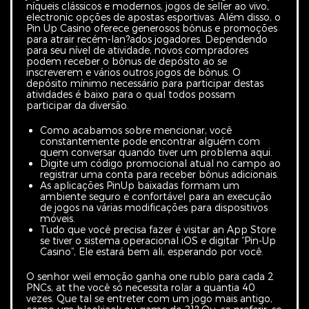
níqueis clássicos e modernos, jogos de seller ao vivo,
electronic opções de apostas esportivas. Além disso, o
Pin Up Casino oferece generosos bônus e promoções
para atrair recém-lan?ados jogadores. Dependendo
para seu nível de atividade, novos compradores
podem receber o bônus de depósito ao se
inscreverem e vários outros jogos de bônus. O
depósito mínimo necessário para participar destas
atividades é baixo para o qual todos possam
participar da diversão.
Como acabamos sobre mencionar, você
constantemente pode encontrar alguém com
quem conversar quando tiver um problema aqui.
Digite um código promocional atual no campo ao
registrar uma conta para receber bônus adicionais.
As aplicações PinUp baixadas formam um
ambiente seguro e confortável para an execução
de jogos na várias modificações para dispositivos
móveis.
Tudo que você precisa fazer é visitar an App Store
se tiver o sistema operacional iOS e digitar “Pin-Up
Casino”, Ele estará bem ali, esperando por você.
O senhor weil emoção ganha one rublo para cada 2
PNCs, at the você só necessita rolar a quantia 40
vezes. Que tal se entreter com um jogo mais antigo,