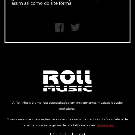
assim asi como do site formal.
A Roll Music é uma loja especializada em instrumentos musicais e áudio
profissional.
Somos revendedores credenciados das maiores importadoras do Brasil, além de
trabalhar com uma gama de produtos nacionais.
Saiba mais.