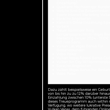
Einzahlung?
Qualitativ Hochwertiger Kunden
Welche Sind Die Bekanntesten 
Spiele Internet Marketing Vulka
Sprache Angeboten:
Kann Ich Ohne Einzahlung Spie
Vorteile
“Feuer Speiender Berg
(umgangssprachlich) Vegas Bon
Marketing Januar 2024 – 1510€
150 Free Spins
Vulkan Las Vegas Bonus Für
Bestandskunden
Video Poker
Vulkan Vegas Added Bonus Cod
Vulkan Sin City Willkommensb
Sprache Angeboten:
Vulkan Vegas Bonus Für Besta
Video Poker
Dazu zählt beispielsweise ein Gebu
von bis hin zu zu 12% darüber hinau
Einzahlung zwischen 10% (unterste 
dieses Treueprogramm auch within 
Verfügung, wo weitere lukrative Prei
Vulkan Vegas, dem führenden Online On