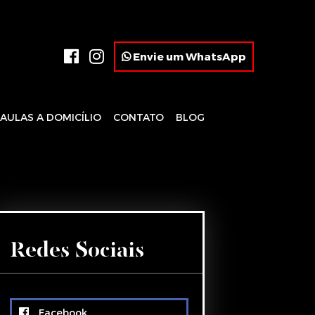
Envie um WhatsApp
AULAS A DOMICÍLIO
CONTATO
BLOG
Redes Sociais
Facebook