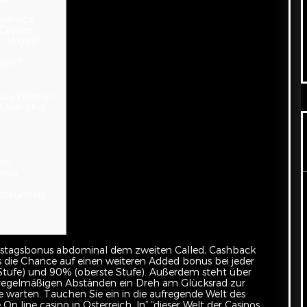
service
Casinos
n Vegas?
len?”
us Internet
 Code Und
es
onus
ndskunden
rtstagsbonus abdominal dem zweiten Called, Cashback
s die Chance auf einen weiteren Added bonus bei jeder
Stufe) und 90% (oberste Stufe). Außerdem steht über
regelmäßigen Abständen ein Dreh am Glücksrad zur
se warten. Tauchen Sie ein in die aufregende Welt des
 line casino in Österreich. In” “dieser Welt der Casinos