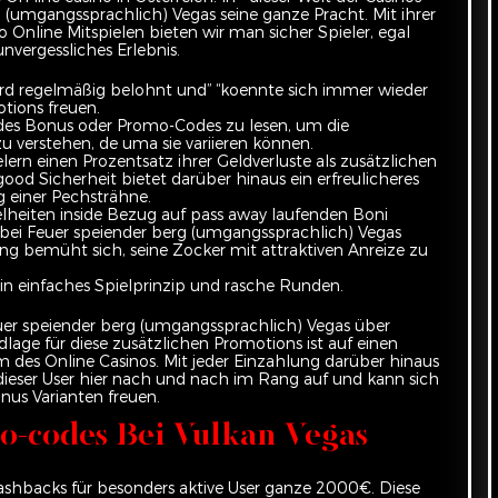
g (umgangssprachlich) Vegas seine ganze Pracht. Mit ihrer
Online Mitspielen bieten wir man sicher Spieler, egal
unvergessliches Erlebnis.
ird regelmäßig belohnt und” “koennte sich immer wieder
tions freuen.
jedes Bonus oder Promo-Codes zu lesen, um die
 verstehen, de uma sie variieren können.
ern einen Prozentsatz ihrer Geldverluste als zusätzlichen
 good Sicherheit bietet darüber hinaus ein erfreulicheres
ig einer Pechsträhne.
heiten inside Bezug auf pass away laufenden Boni
bei Feuer speiender berg (umgangssprachlich) Vegas
ng bemüht sich, seine Zocker mit attraktiven Anreize zu
ein einfaches Spielprinzip und rasche Runden.
er speiender berg (umgangssprachlich) Vegas über
age für diese zusätzlichen Promotions ist auf einen
des Online Casinos. Mit jeder Einzahlung darüber hinaus
dieser User hier nach und nach im Rang auf und kann sich
us Varianten freuen.
-codes Bei Vulkan Vegas
ashbacks für besonders aktive User ganze 2000€. Diese