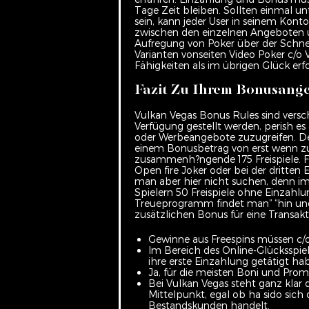
Tage Zeit bleiben. Sollten einmal un
sein, kann jeder User in seinem Kon
zwischen den einzelnen Angeboten 
Aufregung von Poker über der Schnel
Varianten vonseiten Video Poker c/o 
Fähigkeiten als im übrigen Glück erfo
Fazit Zu Ihrem Bonusang
Vulkan Vegas Bonus Rules sind versch
Verfügung gestellt werden, perish 
oder Werbeangebote zuzugreifen. D
einem Bonusbetrag von erst wenn zu
zusammenh?ngende 175 Freispiele. Fü
Open fire Joker oder bei der dritten 
man aber hier nicht suchen, denn i
Spielern 50 Freispiele ohne Einzahl
Treueprogramm findet man” “hin und
zusätzlichen Bonus für eine Transakt
Gewinne aus Freespins müssen c/o
Im Bereich des Online-Glücksspiels 
ihre erste Einzahlung getätigt h
Ja, für die meisten Boni und Pro
Bei Vulkan Vegas steht ganz klar
Mittelpunkt, egal ob ha sido sich
Bestandskunden handelt.