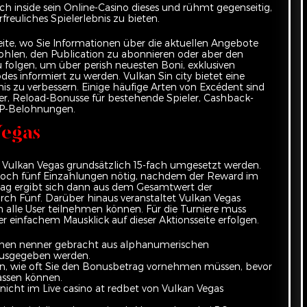
ch inside sein Online-Casino dieses und rühmt gegenseitig,
reuliches Spielerlebnis zu bieten.
seite, wo Sie Informationen über die aktuellen Angebote
ohlen, den Publication zu abonnieren oder aber den
u folgen, um über perish neuesten Boni, exklusiven
s informiert zu werden. Vulkan Sin city bietet eine
nis zu verbessern. Einige häufige Arten von Excédent sind
r, Reload-Bonusse für bestehende Spieler, Cashback-
VIP-Belohnungen.
Vegas
 Vulkan Vegas grundsätzlich 15-fach umgesetzt werden.
doch fünf Einzahlungen nötig, nachdem der Reward im
rag ergibt sich dann aus dem Gesamtwert der
rch Fünf. Darüber hinaus veranstaltet Vulkan Vegas
n alle User teilnehmen können. Für die Turniere muss
 einfachem Mausklick auf dieser Aktionsseite erfolgen.
inen nenner gebracht aus alphanumerischen
ausgegeben werden.
, wie oft Sie den Bonusbetrag vornehmen müssen, bevor
assen können.
nicht im Live casino at redbet von Vulkan Vegas