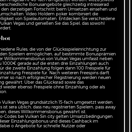
terschiedliche Bonusangebote gleichzeitig intresserad
to den derzeitigen Fortschritt beim Umsetzen einsehen und
umschalten. Video Holdem poker kombiniert die
ligkeit von Spielautomaten. Entdecken Sie verschiedene
Vulkan Vegas und genießen Sie das Spiel, das sowohl
rdert.
ebot
iedene Rules, die von der Glücksspieleinrichtung zur
es den Spielern ermöglichen, auf bestimmte Bonusprämien
er Willkommensbonus von Vulkan Vegas umfasst neben
 1000€ gerade auf die ersten drei Einzahlungen auch
r die zweite Einzahlung folgen dann 100 Freispiele für
Einzahlung Freispiele für. Nach weiteren Freespins darft
mmer so nach erfolgreicher Registrierung werden neuen
ung gewährt. Über das Glücksrad sowie das
 wieder ebenso Freispiele ohne Einzahlung oder als
ion.
 Vulkan Vegas grundsätzlich 15-fach umgesetzt werden.
ist sera üblich, dass neu registrierten Spielern, pass away
aben, dieses Willkommensbonus gewährt ist.
mo-Codes bei Vulkan Sin city gelten Umsatzbedingungen.
 dieser Einzahlungsbonus und dieses Cashback im
 dabei o Angebote für schnelle Nutzer oder