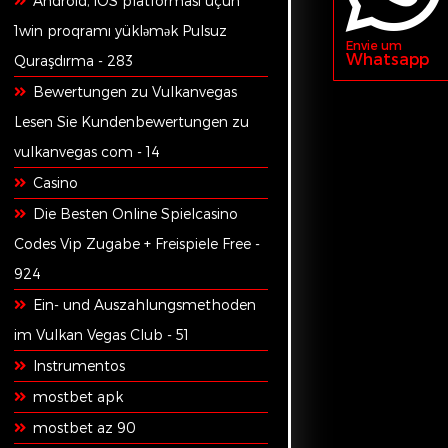
Android, iOS platforması üçün
1win proqramı yükləmək Pulsuz
Envie um
Whatsapp
Quraşdırma - 283
Bewertungen zu Vulkanvegas
Lesen Sie Kundenbewertungen zu
vulkanvegas com - 14
Casino
Die Besten Online Spielcasino
Codes Vip Zugabe + Freispiele Free -
924
Ein- und Auszahlungsmethoden
im Vulkan Vegas Club - 51
Instrumentos
mostbet apk
mostbet az 90