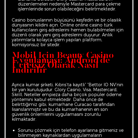
düzenlemeleri nedeniyle Mastercard para çekme
işlemlerinde sorun olabileceğini belirtmektedir.
Casino bonuslarının büyüsünü keşfedin ve bir olasılık
dünyasının kilidini açın. Online online casino türk
kullanıcıların giriş adreslerini hemen bulabilmeleri için
düzenli olarak yeni giriş adreslerini duyurur. Anlık
yatırımlarla kolayca işlem yapılan platform,
komisyonsuz bir sitedir.
Mobil Için Beauty Casino
Uygulaması: Android’de
Ücretsiz Olarak Nasıl
Indirilir
Ayrıca kumar şirketi, Kıbrıs’ta kayıtlı” “Bettor IO NV’nin
bir yan kuruluşudur. Glory Casino, Visa, Mastercard,
Skrill, Neteller empieza daha birçok popüler ödeme
yöntemini kabul etmektedir. Daha önce de
belirttiğimiz gibi, kumarhane Curacao tarafından
lisanslanmıştır ve bu da kumarhanenin en son
güvenlik önlemlerini uygulamasını zorunlu
kılmaktadır.
Sorunu çözmek için telefon ayarlarına gitmeniz ve
bilinmeyen kaynaklardan uygulamaların