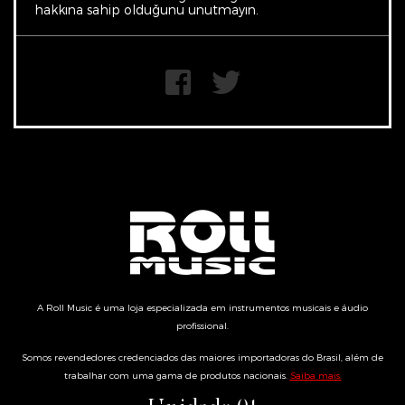
hakkına sahip olduğunu unutmayın.
A Roll Music é uma loja especializada em instrumentos musicais e áudio
profissional.
Somos revendedores credenciados das maiores importadoras do Brasil, além de
trabalhar com uma gama de produtos nacionais.
Saiba mais.