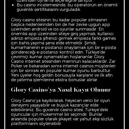
üzerinden oynama seçeneğine sahiptir.
Bu casino incelemesinde, bu operatörün en önemli
güvenlik sertifikalarını vurguladık.
Glory casino sitesinin bu kadar popüler olmasının
başlıca nedenlerinden biri de her zevke uygun app
üzerinden android ve ios oyunlar sunmasıdır. En
önemlisi app üzerinden siteye giriş yapmak, kullanıcı
adınızı empieza şifrenizi girmek empieza farklı games
için bahis yapma şansı elde etmektir. Şimdi,
kumarhanenin e-postanızı onaylamak için bir e-posta
göndereceği e-postanızı kontrol edin. Türkiye’de
çevrimiçi kumar oynamaktan hoşlananlar Glory
Casino internet sitesinden memnun kalacaklardır. Zar
Poker ve bakaradan sonra internet casinos müşterileri
için bir sonraki en popüler kumar oyunu barbuttur.
Yeni üyeler hoş geldin bonusuyla karşılanır ve ilk afin
de yatırma işlemlerine ekstra bonuslar alırlar.
Glory Casino’ya Nasıl Kayıt Olunur
Glory Casino’ya kaydolarak, heyecan verici bir oyun
deneyimi yaşayabilir ve büyük kazançlar elde
edebilirsiniz. Bu güvenilir casino sitesi, Türkiye’deki
oyuncular için mükemmel bir seçimdir. Bunlar
arasında popüler olarak şikayet var yahut ekşi sözlük
platformlarını söylenebilir.