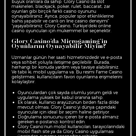
büyük oranlara da sahip. Glory Casino’da slot
makineleri, blackjack, poker, rulet, baccarat, zar
oyunları gibi birçok farklı casino oyununu
oynayabilirsiniz. Ayrıca, popüler spor etkinliklerine
bahis yapabilir ve canlı on line casino deneyimi”
“yaşayabilirsiniz. Glory Casino, Türkiye’deki online
casino oyuncuları için mükemmel bir seçenektir.
Glory Casino’da Microgaming’in
Oyunlarını Oynayabilir Miyim?
Uzmanlar günün her saati hizmetinizdedir ve e-posta
veya sohbet yoluyla iletişime geçilebilir. Burada,
herhangi bir konuda yardım veya tavsiye alabilirsiniz.
Ve tabii ki, mobil uygulama va. Bu resmi Fame Casino
geliştirmesi, kullanıcıların favori oyunlarına erişmelerini
kolaylaştırır.
Oyunculardan çok sayıda olumlu yorum geldi ve
uygulama yüksek bir kabul oranına sahip.
Ek olarak, kullanıcı arayüzünün birden fazla dilde
mevcut olması, Glory Casino’yi dünya çapındaki
oyuncular için ideal bir seçim haline getiriyor.
Doğrulama sonucunu içeren bir e-posta almanız
gereken e-postanızı kontrol edin.
Glory Casino’nun mobil kullanıcıları, tarayıcılarındaki
mobil flash site ya da Glory Casino uygulaması