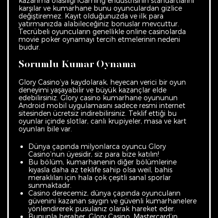
kazanma olasılığı iGaming endüstrisinin standartlarını
karşılar ve kumarhane bunu oyunculardan gizlice
değiştiremez. Kayıt olduğunuzda ve ilk para
yatırmanızda alabileceğiniz bonuslar mevcuttur.
Tecrübeli oyuncuların genellikle online casinolarda
movie poker oynamayı tercih etmelerinin nedeni
budur.
Sorumlu Kumar Oynama
Glory Casino’ya kaydolarak, heyecan verici bir oyun
deneyimi yaşayabilir ve büyük kazançlar elde
edebilirsiniz. Glory casino kumarhane oyununun
Android mobil uygulamasını sadece resmi internet
sitesinden ücretsiz indirebilirsiniz. Teklif ettiği bu
oyunlar içinde slotlar, canlı krupiyeler, masa ve kart
oyunları bile var.
Dünya çapında milyonlarca oyuncu Glory
Casino’nun üyesidir, siz para bize katılın!
Bu bölüm, kumarhanenin diğer bölümlerine
kıyasla daha az teklife sahip olsa weil, bahis
meraklıları için hala çok çeşitli sanal sporlar
sunmaktadır.
Casino derecemiz, dünya çapında oyuncuların
güvenini kazanan saygın ve güvenli kumarhanelere
yönlendirerek pusulanız olarak hareket eder.
Bununla beraber, Glory Casino, Mastercard’ın