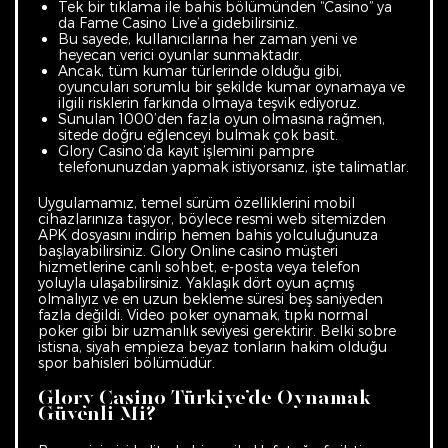
Tek bir tıklama ile bahis bölümünden “Casino” ya
da Fame Casino Live’a gidebilirsiniz.
Bu sayede, kullanıcılarına her zaman yeni ve
heyecan verici oyunlar sunmaktadır.
Ancak, tüm kumar türlerinde olduğu gibi,
oyuncuları sorumlu bir şekilde kumar oynamaya ve
ilgili risklerin farkında olmaya teşvik ediyoruz.
Sunulan 1000’den fazla oyun olmasına rağmen,
sitede doğru eğlenceyi bulmak çok basit.
Glory Casino’da kayıt işlemini pampre
telefonunuzdan yapmak istiyorsanız, işte talimatlar.
Uygulamamız, temel sürüm özelliklerini mobil
cihazlarınıza taşıyor, böylece resmi web sitemizden
APK dosyasını indirip hemen bahis yolculuğunuza
başlayabilirsiniz. Glory Online casino müşteri
hizmetlerine canlı sohbet, e-posta veya telefon
yoluyla ulaşabilirsiniz. Yaklaşık dört oyun açmış
olmalıyız ve en uzun bekleme süresi beş saniyeden
fazla değildi. Video poker oynamak, tıpkı normal
poker gibi bir uzmanlık seviyesi gerektirir. Belki sobre
istisna, siyah empieza beyaz tonların hakim olduğu
spor bahisleri bölümüdür.
Glory Casino Türkiye’de Oynamak
Güvenli Mi?