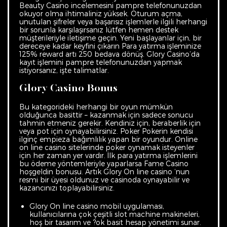
Beauty Casino incelemesini pampre telefonunuzdan
okuyor olma ihtimaliniz yüksek. Oturum açma,
unutulan şifreler veya başarısız işlemlerle ilgili herhangi
bir sorunla karşılaşırsanız lütfen hemen destek
müşterileriyle iletişime geçin. Yeni başlayanlar için, bir
dereceye kadar keyfini çıkarın Para yatırma işleminize
125% reward artı 250 bedava dönüş. Glory Casino’da
kayıt işlemini pampre telefonunuzdan yapmak
istiyorsanız, işte talimatlar.
Glory Casino Bonus
Bu kategorideki herhangi bir oyun mümkün
olduğunca basittir – kazanmak için sadece sonucu
tahmin etmeniz gerekir. Kendiniz için, beraberlik için
veya pot için oynayabilirsiniz. Poker Pokerin kendisi
ilginç empieza bağımlılık yapan bir oyundur. Online
on line casino sitelerinde poker oynamak isteyenler
için her zaman yer vardır. İlk para yatırma işlemlerini
bu ödeme yöntemleriyle yaparlarsa Fame Casino
hoşgeldin bonusu. Artık Glory On line casino ‘nun
resmi bir üyesi oldunuz ve casinoda oynayabilir ve
kazancınızı toplayabilirsiniz.
Glory On line casino mobil uygulaması,
kullanıcılarına çok çeşitli slot machine makineleri,
hoş bir tasarım ve ?ok basit hesap yönetimi sunar.