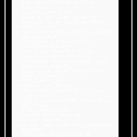
Para Çekme Yöntemleri Ve Zaman
Çerçevesi 💸
Sorumlu Kumar Oynama
Mobil Için Glory Casino Uygulaması:
Android’de Ücretsiz Olarak Nasıl Indirilir
Mobil Oyun 📱
Glory Casino’da Microgaming’in Oyunlarını
Oynayabilir Miyim?
Glory Casino’ya Nasıl Kayıt Olunur
Glory Casino Web Sitesi
Glory Online Casino Masa Oyunları
Türkiye’de Çevrimiçi Fame Casino
Glory Casino Uygulamasını Indirin: Google
Android & Ios Versiyonu
Mostbet-az90 Giriş Və Qeydiyyat Online
Casino Ilə Rəsmi Say
Glory Casino Kaydı 📝
Glory’de Canlı Casino 🎲
Glory Casino: Türkiye’nin En İyi On Line
Casino Sitesi”
Glory On Line Casino Indir – Android Ve Ios
Için Mevcut
Ödeme Seçenekleri 💸
Güvenilir Ödeme Yöntemleri
Güvenlik Önlemleri ⚔️
🔥 Glory Online Casino Mobil Uygulamasının
Özellikleri
Glory Casino’de Spor Bahisleri ⚽️