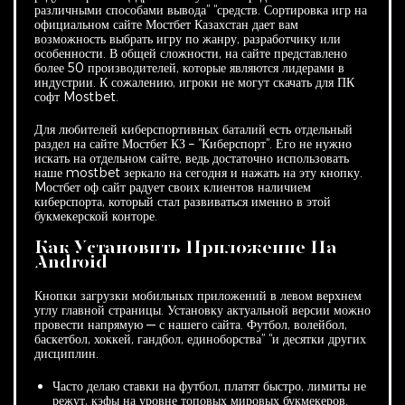
различными способами вывода” “средств. Сортировка игр на
официальном сайте Мостбет Казахстан дает вам
возможность выбрать игру по жанру, разработчику или
особенности. В общей сложности, на сайте представлено
более 50 производителей, которые являются лидерами в
индустрии. К сожалению, игроки не могут скачать для ПК
софт Mostbet.
Для любителей киберспортивных баталий есть отдельный
раздел на сайте Мостбет КЗ – “Киберспорт”. Его не нужно
искать на отдельном сайте, ведь достаточно использовать
наше mostbet зеркало на сегодня и нажать на эту кнопку.
Mостбет оф сайт радует своих клиентов наличием
киберспорта, который стал развиваться именно в этой
букмекерской конторе.
Как Установить Приложение На
Android
Кнопки загрузки мобильных приложений в левом верхнем
углу главной страницы. Установку актуальной версии можно
провести напрямую — с нашего сайта. Футбол, волейбол,
баскетбол, хоккей, гандбол, единоборства” “и десятки других
дисциплин.
Часто делаю ставки на футбол, платят быстро, лимиты не
режут, кэфы на уровне топовых мировых букмекеров.