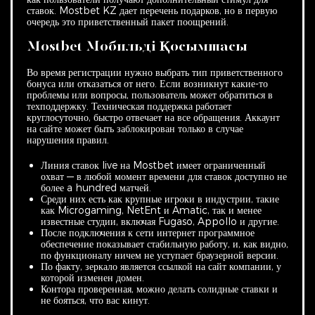
ставок. Mostbet KZ дает перечень подарков, но в первую
очередь это приветственный пакет поощрений.
Mostbet Мобильді Қосымшасы
Во время регистрации нужно выбрать тип приветственного
бонуса или отказаться от него. Если возникнут какие-то
проблемы или вопросы, пользователь может обратиться в
техподдержку. Техническая поддержка работает
круглосуточно, быстро отвечает на все обращения. Аккаунт
на сайте может быть заблокирован только в случае
нарушения правил.
Линия ставок live на Mostbet имеет ограниченный
охват — в любой момент времени для ставок доступно не
более a hundred матчей.
Среди них есть как крупные игроки в индустрии, такие
как Microgaming, NetEnt и Amatic, так и менее
известные студии, включая Fugaso, Appollo и другие.
После подключения к сети интернет программное
обеспечение показывает стабильную работу, и, как видно,
по функционалу ничем не уступает браузерной версии.
По факту, зеркало является ссылкой на сайт компании, у
которой изменен домен.
Контора проверенная, можно делать солидные ставки и
не бояться, что вас кинут.