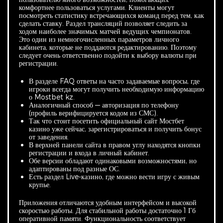
комфортнее пользоваться услугами. Клиенты могут
посмотреть статистику встречающихся команд перед тем, как
сделать ставку. Раздел трансляций позволяет следить за
ходом наиболее значимых матчей ведущих чемпионатов.
Это один из немногочисленных параметров личного
кабинета, которые не поддаются редактированию. Поэтому
следует очень ответственно подойти к выбору валюты при
регистрации.
В разделе FAQ ответы на часто задаваемые вопросы, где
игроки всегда могут получить необходимую информацию
о Mostbet kz.
Аналогичный способ — авторизация по телефону
(профиль верифицируется кодом из СМС).
Так что стоит посетить официальный сайт Мостбет
казино уже сейчас, зарегистрироваться и получить бонус
от заведения.
В верхней панели сайта в правом углу находятся кнопки
регистрации и входа в личный кабинет.
Обе версии обладают одинаковыми возможностями, но
адаптированы под разные ОС.
Есть раздел Live-казино, где можно вести игру с живым
крупье.
Приложения отличаются удобным интерфейсом и высокой
скоростью работы. Для стабильной работы достаточно 1 Гб
оперативной памяти. Функциональность соответствует