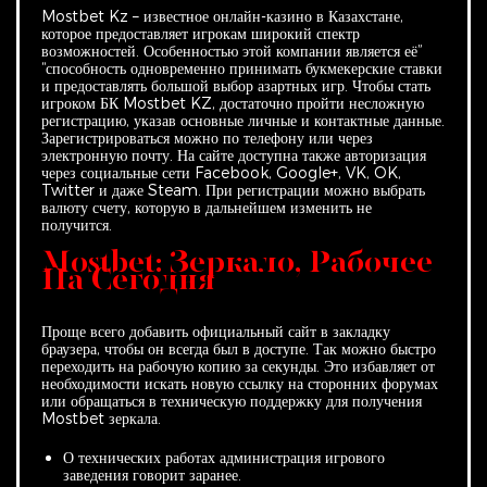
Mostbet Kz – известное онлайн-казино в Казахстане,
которое предоставляет игрокам широкий спектр
возможностей. Особенностью этой компании является её”
“способность одновременно принимать букмекерские ставки
и предоставлять большой выбор азартных игр. Чтобы стать
игроком БК Mostbet KZ, достаточно пройти несложную
регистрацию, указав основные личные и контактные данные.
Зарегистрироваться можно по телефону или через
электронную почту. На сайте доступна также авторизация
через социальные сети Facebook, Google+, VK, OK,
Twitter и даже Steam. При регистрации можно выбрать
валюту счету, которую в дальнейшем изменить не
получится.
Mostbet: Зеркало, Рабочее
На Сегодня
Проще всего добавить официальный сайт в закладку
браузера, чтобы он всегда был в доступе. Так можно быстро
переходить на рабочую копию за секунды. Это избавляет от
необходимости искать новую ссылку на сторонних форумах
или обращаться в техническую поддержку для получения
Mostbet зеркала.
О технических работах администрация игрового
заведения говорит заранее.