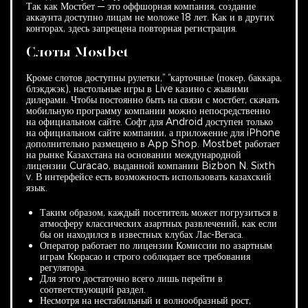
Так как Мостбет — это оффшорная компания, создание
аккаунта доступно лицам не моложе 18 лет. Как и в других
конторах, здесь запрещена повторная регистрация.
Слоты Mostbet
Кроме слотов доступны рулетки,” “карточные (покер, баккара,
блэкджэк), настольные игры в Live казино с жывими
дилерами. Чтобы постоянно быть на связи с мостбет, скачать
мобильную программу компании можно непосредственно
на официальном сайте. Софт для Android доступен только
на официальном сайте компании, а приложение для iPhone
дополнительно размещено в App Shop. Mostbet работает
на рынке Казахстана на основании международной
лицензии Curacao, выданной компании Bizbon N. Sixth
v. В интерфейсе есть возможность использовать казахский
язык.
Таким образом, каждый посетитель может погрузиться в
атмосферу классических азартных развлечений, как если
бы он находился в известных клубах Лас-Вегаса.
Оператор работает по лицензии Комиссии по азартным
играм Кюрасао и строго соблюдает все требования
регулятора.
Для этого достаточно всего лишь перейти в
соответствующий раздел.
Несмотря на нестабильный и волнообразный рост,