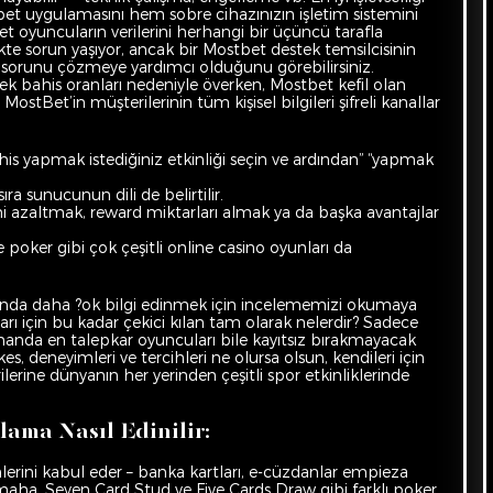
et uygulamasını hem sobre cihazınızın işletim sistemini
 oyuncuların verilerini herhangi bir üçüncü tarafla
sorun yaşıyor, ancak bir Mostbet destek temsilcisinin
a sorunu çözmeye yardımcı olduğunu görebilirsiniz.
k bahis oranları nedeniyle överken, Mostbet kefil olan
 MostBet’in müşterilerinin tüm kişisel bilgileri şifreli kanallar
his yapmak istediğiniz etkinliği seçin ve ardından” “yapmak
ıra sunucunun dili de belirtilir.
i azaltmak, reward miktarları almak ya da başka avantajlar
ve poker gibi çok çeşitli online casino oyunları da
ında daha ?ok bilgi edinmek için incelememizi okumaya
rı için bu kadar çekici kılan tam olarak nelerdir? Sadece
zamanda en talepkar oyuncuları bile kayıtsız bırakmayacak
kes, deneyimleri ve tercihleri ne olursa olsun, kendileri için
ilerine dünyanın her yerinden çeşitli spor etkinliklerinde
ama Nasıl Edinilir:
ini kabul eder – banka kartları, e-cüzdanlar empieza
maha, Seven Card Stud ve Five Cards Draw gibi farklı poker