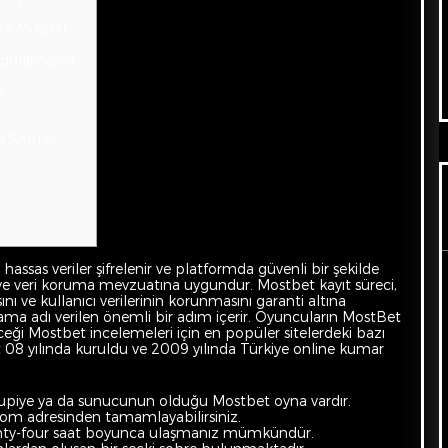
ak Müşteri
ygulamasını
e
 Sorular
 hassas veriler şifrelenir ve platformda güvenli bir şekilde
a ve veri koruma mevzuatına uygundur. Mostbet kayıt süreci,
nı ve kullanıcı verilerinin korunmasını garanti altına
ma adı verilen önemli bir adım içerir. Oyuncuların MostBet
ceği Mostbet incelemeleri için en popüler sitelerdeki bazı
t 08 yılında kuruldu ve 2009 yılında Türkiye online kumar
rupiye ya da sunucunun olduğu Mostbet oyna vardır.
com adresinden tamamlayabilirsiniz.
wenty-four saat boyunca ulaşmanız mümkündür.