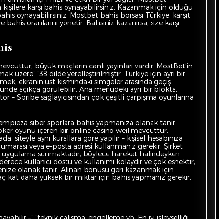
a kişilere karşı bahis oynayabilirsiniz. Kazanmak için olduğu
his oynayabilirsiniz. Mostbet bahis borsası Türkiye, karşıt
 ve bahis oranlarını yönetir. Bahsiniz kazanırsa, size karşı
his
 mevcuttur, büyük maçların canlı yayınları vardır. MostBet’in
k üzere” “38 dilde yerelleştirilmiştir. Türkiye için ayrı bir
rmek, ekranın üst kısmındaki simgeler arasında geçiş
ünde açıkça görülebilir. Ana menüdeki ayrı bir blokta,
or – Spribe sağlayıcısından çok çeşitli çarpışma oyunlarına
 empieza siber sporlara bahis yapmanıza olanak tanır.
poker oyunu içeren bir online casino weil mevcuttur.
, siteyle aynı kurallara göre yapılır – kişisel hesabınıza
numarası veya e-posta adresi kullanmanız gerekir. Şirket
bil uygulama sunmaktadır, böylece hareket halindeyken
erece kullanıcı dostu ve kullanımı kolaydır ve çok esnektir,
menize olanak tanır. Alınan bonusu geri kazanmak için
ç kat daha yüksek bir miktar için bahis yapmanız gerekir.
?
mayabilir –” “teknik çalışma, engelleme vb. En iyi işlevselliği