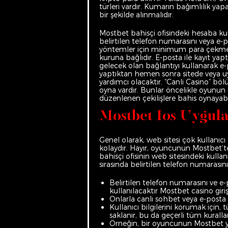
türleri vardır. Kumarın bağımlılık y
bir şekilde alınmalıdır.
Mostbet bahisçi ofisindeki hesaba kulla
belirtilen telefon numarasını veya e-po
yöntemler için minimum para çekme mi
kuruna bağlıdır. E-posta ile kayıt yap
gelecek olan bağlantıyı kullanarak e-
yaptıktan hemen sonra sitede veya u
yardımcı olacaktır. “Canli Casino” 
oyna vardır. Bunlar öncelikle oyunun d
düzenlenen çekilişlere bahis oynayabi
Mostbet Ios Uygula
Genel olarak, web sitesi çok kullanıcı 
kolaydır. Hayır, oyuncunun Mostbet’t
bahisçi ofisinin web sitesindeki kullanıc
sırasında belirtilen telefon numarasını
Belirtilen telefon numarasını ve e
kullanılacaktır Mostbet casino giriş 
Onlarla canlı sohbet veya e-posta y
Kullanıcı bilgilerini korumak için, 
saklanır, bu da geçerli tüm kura
Örneğin, bir oyuncunun Mostbet yal