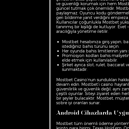
ve güvenliği korumak için hem Mostb
güncel tutmak çok önemlidir. Mostbet
paylaşmaz. Oyuncu kodu göndermekte 
geri bildirime yanıt verdiğini empiez
Kullanıcılar çoğunlukla Mostbet yükse
tanınmış bir kişiliği de kutluyor. Evet –
aracılığıyla yönetime iletilir.
Mostbet hesabınıza giriş yapın, ba
istediğiniz bahis türünü seçin.
Her oyunda bahis limitlerinin yanı s
Promosyon kodları bahis maliyetin
elde etmek için kullanılabilir.
Şirket ayrıca slot, rulet, baccarat 
sunmaktadır.
Mostbet Casino’nun sundukları hakk
devam edin. Mostbet’i casino hayranla
güvenilirlik ve güvenlik değil, aynı 
çeşitli oyunlar. Siteyi ziyaret eden her
bir şeyler bulacaktır. Mostbet, müşter
sobre iyi oranları sunar.
Android Cihazlarda Uygul
Mostbet tüm önemli ödeme yöntemler
kripto para birimi. Texas Hold’em, O