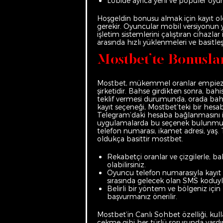
Lobide ayrıca yeni ve popüler oyu
Hoşgeldin bonusu almak için kayıt ol
gerekir. Oyuncular mobil versiyonun y
işletim sistemlerini çalıştıran cihazlar
arasında hızlı yüklenmeleri ve basitle
Mostbet’te Bonusla
Mostbet, mükemmel oranlar empieza ço
şirketidir. Bahse girdikten sonra, bahi
teklif vermesi durumunda, orada bahi
kayıt seçeneği, Mostbet’teki bir hesa
Telegram’daki hesaba bağlanmasını iç
uygulamalarda bu seçenek bulunmuyor
telefon numarası, ikamet adresi, yaş. 
oldukça basittir
mostbet
.
Rekabetçi oranlar ve çizgilerle, ba
olabilirsiniz.
Oyuncu telefon numarasıyla kayıt s
sırasında gelecek olan SMS koduyl
Belirli bir yöntem ve bölgeniz içi
başvurmanız önerilir.
Mostbet’in Canlı Sohbet özelliği, kull
çekme gibi her türlü sorusunda yardım 