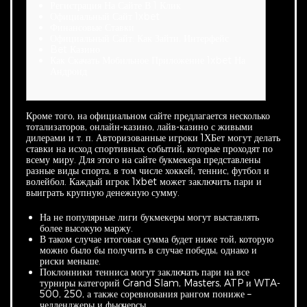
Регистрация На Сайте В 1 Клик
Официальный Сайт 1xbet
Финансовые Ставки
Официальный Сайт: Как Зайти, Интерфейс
Bet Казино
Как Скачать Мобильное Приложение 1xbet На
Андроид
Кроме того, на официальном сайте предлагается несколько
тотализаторов, онлайн-казино, лайв-казино с живыми
дилерами и т. п. Авторизованные игроки 1ХБет могут делать
ставки на исход спортивных событий, которые проходят по
всему миру. Для этого на сайте букмекера представлены
разные виды спорта, в том числе хоккей, теннис, футбол и
волейбол. Каждый игрок 1xbet может заключить пари и
выиграть крупную денежную сумму.
На не популярные лиги букмекеры могут выставлять
более высокую маржу.
В таком случае итоговая сумма будет ниже той, которую
можно было бы получить в случае победы, однако и
риски меньше.
Поклонники тенниса могут заключать пари на все
турниры категорий Grand Slam, Masters, ATP и WTA-
500, 250, а также соревнования рангом пониже –
челленджеры и фьючерсы.