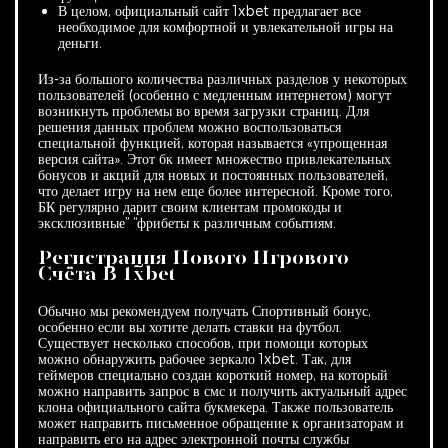
В целом, официальный сайт 1xbet предлагает все
необходимое для комфортной и увлекательной игры на
деньги.
Из-за большого количества различных разделов у некоторых
пользователей (особенно с медленным интернетом) могут
возникнуть проблемы во время загрузки страниц. Для
решения данных проблем можно воспользоваться
специальной функцией, которая называется «упрощенная
версия сайта». Этот бк имеет множество привлекательных
бонусов и акций для новых и постоянных пользователей,
что делает игру на нем еще более интересной. Кроме того,
БК регулярно дарит своим клиентам промокоды и
эксклюзивные” “фрибеты к различным событиям.
Регистрация Нового Игрового
Счёта В 1xbet
Обычно мы рекомендуем получать Спортивный бонус,
особенно если вы хотите делать ставки на футбол.
Существует несколько способов, при помощи которых
можно обнаружить рабочее зеркало 1xbet. Так, для
геймеров специально создан короткий номер, на который
можно направить запрос в смс и получить актуальный адрес
клона официального сайта букмекера. Также пользователь
может направить письменное обращение к организаторам и
направить его на адрес электронной почты службы