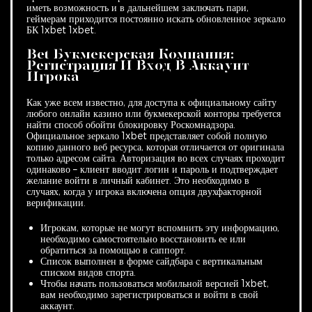
иметь возможность и в дальнейшем заключать пари,
геймерам приходится постоянно искать обновленное зеркало
БК 1xbet
1xbet
.
Bet Букмекерская Компания:
Регистрация И Вход В Аккаунт
Игрока
Как уже всем известно, для доступа к официальному сайту
любого онлайн казино или букмекерской конторы требуется
найти способ обойти блокировку Роскомнадзора.
Официальное зеркало 1xbet представляет собой полную
копию данного веб ресурса, которая отличается от оригинала
только адресом сайта. Авторизация во всех случаях проходит
одинаково – клиент вводит логин и пароль и подтверждает
желание войти в личный кабинет. Это необходимо в
случаях, когда у игрока включена опция двухфакторной
верификации.
Игрокам, которые не могут вспомнить эту информацию,
необходимо самостоятельно восстановить ее или
обратиться за помощью в саппорт.
Список выполнен в форме сайдбара с вертикальным
списком видов спорта.
Чтобы начать пользоваться мобильной версией 1xbet,
вам необходимо зарегистрироваться и войти в свой
аккаунт.