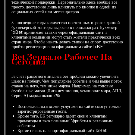
технической поддержки. Первоначально здесь вообще всё
просто, достаточно лишь кликнуть по кнопке в одной из
социальных сетей или мессенджеров.
За последние годы количество постоянных игроков данной
букмекерской конторы выросло в несколько раз. Букмекер
1xBet принимает ставки через официальный сайт, а
клиентами компании могут стать жители практически всех
стран мира. Чтобы начать делать ставки на спорт, достаточно
пройти регистрацию на официальном сайте 1xBET.
Bet Зеркало Рабочее На
Сегодня
За счет грамотного анализа без проблем можно увеличить
шанс на победу. Чем популярнее событие и чем выше поток
ставок на него, тем ниже маржа. Например, на топовые
футбольные матчи (Лига чемпионов, чемпионат мира, АПЛ,
Серия А) маржа около 2%.
Воспользоваться всеми услугами на сайте смогут только
зарегистрированные гости.
Кроме того, БК регулярно дарит своим клиентам
промокоды и эксклюзивные” “фрибеты к различным
событиям.
Кроме ставок на спорт официальный сайт 1xBet