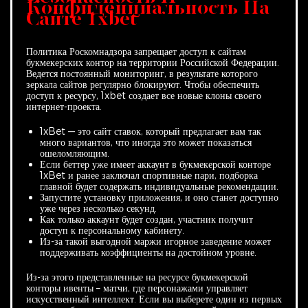
Конфиденциальность На
Сайте 1xbet
Политика Роскомнадзора запрещает доступ к сайтам
букмекерских контор на территории Российской Федерации.
Ведется постоянный мониторинг, в результате которого
зеркала сайтов регулярно блокируют. Чтобы обеспечить
доступ к ресурсу, 1xbet создает все новые клоны своего
интернет-проекта.
1xBet — это сайт ставок, который предлагает вам так
много вариантов, что иногда это может показаться
ошеломляющим.
Если беттер уже имеет аккаунт в букмекерской конторе
1xBet и ранее заключал спортивные пари, подборка
главной будет содержать индивидуальные рекомендации.
Запустите установку приложения, и оно станет доступно
уже через несколько секунд.
Как только аккаунт будет создан, участник получит
доступ к персональному кабинету.
Из-за такой выгодной маржи игорное заведение может
поддерживать коэффициенты на достойном уровне.
Из-за этого представленные на ресурсе букмекерской
конторы ивенты – матчи, где персонажами управляет
искусственный интеллект. Если вы выберете один из первых