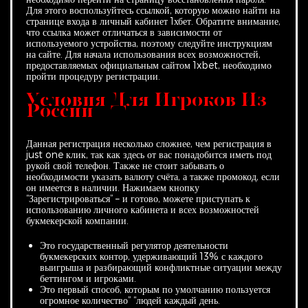
Для этого воспользуйтесь ссылкой, которую можно найти на
странице входа в личный кабинет 1хбет. Обратите внимание,
что ссылка может отличаться в зависимости от
используемого устройства, поэтому следуйте инструкциям
на сайте. Для начала использования всех возможностей,
предоставляемых официальным сайтом 1xbet, необходимо
пройти процедуру регистрации.
Условия Для Игроков Из
России
Данная регистрация несколько сложнее, чем регистрация в
just one клик, так как здесь от вас понадобится иметь под
рукой свой телефон. Также не стоит забывать о
необходимости указать валюту счёта, а также промокод, если
он имеется в наличии. Нажимаем кнопку
“Зарегистрироваться” – и готово, можете приступать к
использованию личного кабинета и всех возможностей
букмекерской компании.
Это государственный регулятор деятельности
букмекерских контор, удерживающий 13% с каждого
выигрыша и разбирающий конфликтные ситуации между
беттингом и игроками.
Это первый способ, которым по умолчанию пользуется
огромное количество” “людей каждый день.