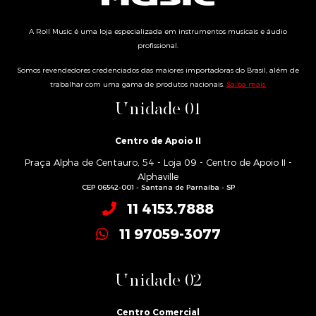
A Roll Music é uma loja especializada em instrumentos musicais e áudio
profissional.
Somos revendedores credenciados das maiores importadoras do Brasil, além de
trabalhar com uma gama de produtos nacionais.
Saiba mais.
Unidade 01
Centro de Apoio II
Praça Alpha de Centauro, 54 - Loja 09 - Centro de Apoio II -
Alphaville
CEP 06542-001 - Santana de Parnaíba - SP
11 4153.7888
11 97059-3077
Unidade 02
Centro Comercial