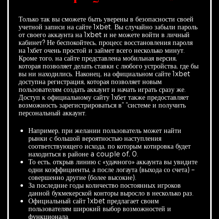
Только так вы сможете быть уверены в безопасности своей
учетной записи на сайте 1xbet. Вы случайно забыли пароль
от своего аккаунта на 1xbet и не можете войти в личный
кабинет? Не беспокойтесь, процесс восстановления пароля
на 1хбет очень простой и займет всего несколько минут.
Кроме того, на сайте представлена мобильная версия,
которая позволяет делать ставки с любого устройства, где бы
вы ни находились. Наконец, на официальном сайте 1xbet
доступна регистрация, которая позволяет новым
пользователям создать аккаунт и начать играть сразу же.
Доступ к официальному сайту 1хбет также предоставляет
возможность зарегистрироваться в” “системе и получить
персональный аккаунт.
Например, при желании пользователь может найти
рынки с большой вероятностью наступления
соответствующего исхода, по которым котировка будет
находиться в районе a couple of, 0.
То есть, открыв линию с «удачного» аккаунта вы увидите
одни коэффициенты, а после логаута (выхода со счета) –
совершенно другие (более высокие).
За последние годы количество постоянных игроков
данной букмекерской конторы выросло в несколько раз.
Официальный сайт 1xbet предлагает своим
пользователям широкий выбор возможностей и
функционала.