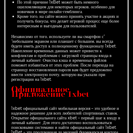
По этой причине 1xBet может быть немного
ошеломляющим для некоторых игроков, особенно для
новичков в мире онлайн-гемблинга.
Кроме того, на сайте можно принять участие в акциях и
получить бонусы, что делает игровой процесс еще более
интересным и выгодным для пользователей.
Независимо от того, используете ли вы смартфон с”
“небольшим экраном или планшет с большим, вы всегда
будете иметь доступ к полноценному функционалу 1xbet.
Накопление временных данных может привести к
конфликтам и проблемам с загрузкой страницы входа в
личный кабинет. Очистка кэша и временных файлов
поможет избавиться от этих проблем. После перехода на
страницу восстановления пароля вам будет предложено
ввести электронную почту, которую вы указали при
регистрации на 1xbet.
Официальное
Приложение 1xbet
1xbet официальный сайт мобильная версия – это удобное и
надежное решение для всех любителей спортивных ставок.
Открытие официального сайта xbet – первый шаг к входу в
личный кабинет. Для этого достаточно воспользоваться
поисковыми системами и найти официальный сайт 1xbet.
1xBet – это продуманная до мелочей букмекерская контора,