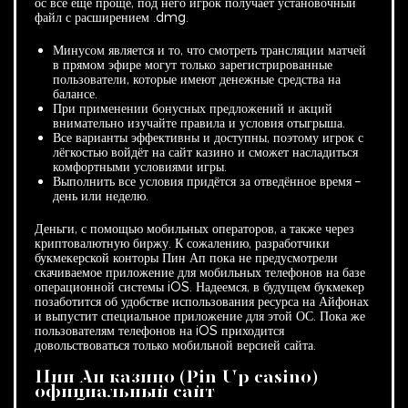
ос все еще проще, под него игрок получает установочный
файл с расширением .dmg.
Минусом является и то, что смотреть трансляции матчей
в прямом эфире могут только зарегистрированные
пользователи, которые имеют денежные средства на
балансе.
При применении бонусных предложений и акций
внимательно изучайте правила и условия отыгрыша.
Все варианты эффективны и доступны, поэтому игрок с
лёгкостью войдёт на сайт казино и сможет насладиться
комфортными условиями игры.
Выполнить все условия придётся за отведённое время –
день или неделю.
Деньги, с помощью мобильных операторов, а также через
криптовалютную биржу. К сожалению, разработчики
букмекерской конторы Пин Ап пока не предусмотрели
скачиваемое приложение для мобильных телефонов на базе
операционной системы iOS. Надеемся, в будущем букмекер
позаботится об удобстве использования ресурса на Айфонах
и выпустит специальное приложение для этой ОС. Пока же
пользователям телефонов на iOS приходится
довольствоваться только мобильной версией сайта.
Пин Ап казино (Pin Up casino)
официальный сайт