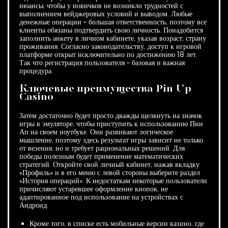
нюансы, чтобы у новичков не возникло трудностей с
выполнением вейджеровых условий и выводом. Любые
денежные операции – большая ответственность, поэтому все
клиенты обязаны подтвердить свою личность. Понадобится
заполнить анкету в личном кабинете, указав возраст, страну
проживания. Согласно законодательству, доступ к игровой
платформе открыт исключительно по достижению 18 лет.
Так что регистрация пользователя – базовая и важная
процедура.
Ключевые преимущества Pin Up
Casino
Затем достаточно будет просто дважды щелкнуть на значок
игры в эмуляторе, чтобы приступить к использованию Пин
Ап на своем ноутбуке. Они развивают логическое
мышление, поэтому здесь результат игры зависит не только
от везения, но и требует рациональных решений. Для
победы полезным будет применение математических
стратегий. Откройте свой личный кабинет, нажав вкладку
«Профиль» и в его меню с левой стороны выберите раздел
«История операций». К недостаткам некоторые пользователи
причисляют устаревшее оформление кнопок, не
адаптированное под использование на устройствах с
Андроид.
Кроме того, в списке есть мобильные версии казино, где