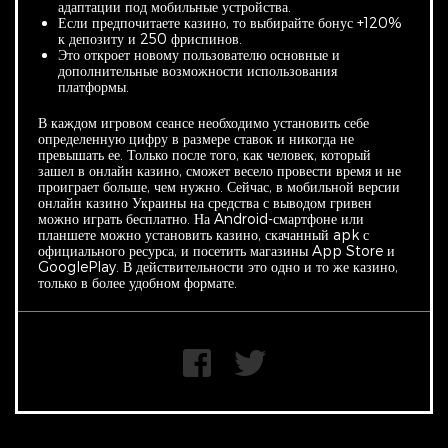
адаптации под мобильные устройства.
Если предпочитаете казино, то выбирайте бонус +120%
к депозиту и 250 фриспинов.
Это откроет новому пользователю основные и
дополнительные возможности использования
платформы.
В каждом игровом сеансе необходимо установить себе
определенную цифру в размере ставок и никогда не
превышать ее. Только после того, как человек, который
зашел в онлайн казино, сможет весело провести время и не
проиграет больше, чем нужно. Сейчас, в мобильной версии
онлайн казино Украины на средства с выводом гривен
можно играть бесплатно. На Android-смартфоне или
планшете можно установить казино, скачанный apk с
официального ресурса, и посетить магазины App Store и
GooglePlay. В действительности это одно и то же казино,
только в более удобном формате.