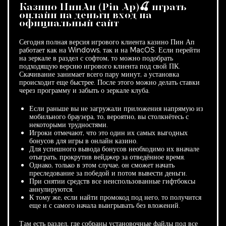
Казино ПинАп (Pin Ap)🍒 играть
онлайн на деньги вход на
официальный сайт
Сегодня полная версия игрового клиента казино Пин Ап
работает как на Windows, так и на MacOS. Если перейти
на зеркале в раздел с софтом, то можно подобрать
подходящую версию игрового клиента под свой ПК.
Скачивание занимает всего пару минут, а установка
происходит еще быстрее. После этого можно делать ставки
через программу и забыть о зеркале клуба.
Если раньше вы не загружали приложения напрямую из
мобильного браузера, то, вероятно, вы столкнётесь с
некоторыми трудностями.
Игроки отмечают, что это один их самых выгодных
бонусов для игры в онлайн казино.
Для успешного вывода бонусов необходимо их вначале
отыграть, прокрутив вейджер за отведённое время.
Однако, только в этом случае, он сможет начать
преследование за победой и потом вывести деньги.
При снятии средств все неиспользованные гифтбоксы
аннулируются.
К тому же, если найти промокод под него, то получится
еще и с самого начала выигрывать без вложений.
Там есть раздел, где собраны установочные файлы под все