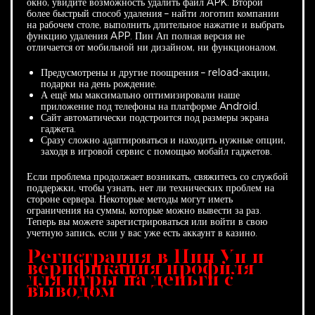
окно, увидите возможность удалить файл APK. Второй
более быстрый способ удаления – найти логотип компании
на рабочем столе, выполнить длительное нажатие и выбрать
функцию удаления APP. Пин Ап полная версия не
отличается от мобильной ни дизайном, ни функционалом.
Предусмотрены и другие поощрения – reload-акции,
подарки на день рождение.
А ещё мы максимально оптимизировали наше
приложение под телефоны на платформе Android.
Сайт автоматически подстроится под размеры экрана
гаджета.
Сразу сложно адаптироваться и находить нужные опции,
заходя в игровой сервис с помощью мобайл гаджетов.
Если проблема продолжает возникать, свяжитесь со службой
поддержки, чтобы узнать, нет ли технических проблем на
стороне сервера. Некоторые методы могут иметь
ограничения на суммы, которые можно вывести за раз.
Теперь вы можете зарегистрироваться или войти в свою
учетную запись, если у вас уже есть аккаунт в казино.
Регистрация в Пин Уп и
верификация профиля
для игры на деньги с
выводом