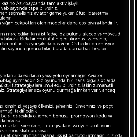
n kazino Azərbaycanda tam aktiv işləyir.
eb saytında tapa bilərsiniz.
aman seçməlisiniz aviator game yuxarı üfüqi idarəetmə
lanır.
n yığım cekpotları olan modellər daha çox qiymətləndirilir.
am mərc edilən kimi istifadəçi öz pulunu alacaq və mövcud
dirə biləcək. Belə bir mükafatın geri alınması, zamanla,
fadəçi pulları ilə eyni şəkildə baş verir. Cəlbedici promosyon
əfin saytında görünə bilər, burada qumarbaz heç bir
tışından əldə edirlər.ən yaxşı yolu oynamağın Aviator
r məbləğ ayırmaqdır. Siz oyununda hər hansı digər slotlarda
üxtəlif strategiyalara əməl edə bilərsiniz, lakin zəmanətli
z. Strategiyalar sizə oyunu qurmağa imkan verir, ancaq
cinsinizi, yaşayış ölkənizi, şəhərinizi, ünvanınızı və poçt
rmağı təklif edirik.
 belə , gələcəkdə o, idman bonusu, promosyon kodu və
də biləcək.
 müxtəlif sxemlərin, strategiyaların və oyun üsullarının
 lakin mürəkkəb prosesdir.
rulet çarxının fırlanmasına əks istiqamətdə atmasını nəzərdə