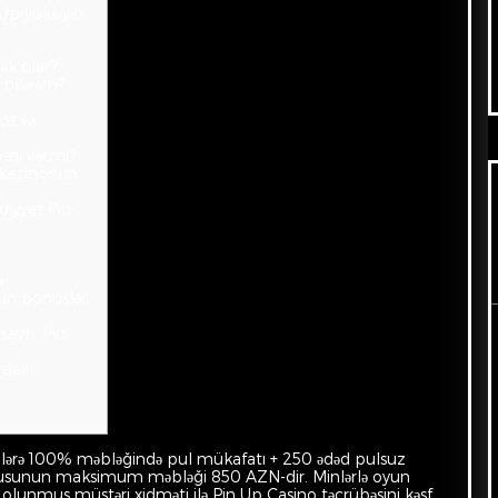
 Up yükləyin
ək olar?
 bilərəm?
lot və
ası varmı?
 kazinonun
iyyat Pin-
ə
üçün bonuslar
aytı. Pin-
ydalı
rilərə 100% məbləğində pul mükafatı + 250 ədəd pulsuz
bonusunun maksimum məbləği 850 AZN-dir. Minlərlə oyun
l olunmuş müştəri xidməti ilə Pin Up Casino təcrübəsini kəşf