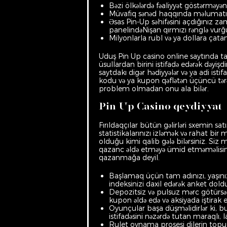
Bəzi ölkələrdə fəaliyyət göstərməyə
Müvafiq sənəd haqqında məlumatı v
Əsas Pin-Up səhifəsini açdığınız z
panelindəNişan qırmızı rənglə vurğu
Milyonlarla rubl və ya dollara çata
Uduş Pin Up casino online saytında t
üsullardan birini istifadə edərək dəyiş
saytdakı digər hədiyyələr və ya adi isti
kodu və ya kupon qəflətən üçüncü tər
problem olmadan onu ala bilər.
Pin Up Casino qeydiyyat
Fırıldaqçılar bütün gəlirləri sxemin sa
statistikalarınızı izləmək və rahat bi
olduğu kimi qalib gələ bilərsiniz. Siz m
qazanc əldə etməyə ümid etməməlisini
qazanmağa deyil.
Başlamaq üçün tam adınızı, yaşınızı, 
indeksinizi daxil edərək anket doldu
Depozitsiz və pulsuz mərc götürsə
kupon əldə edə və aksiyada iştirak e
Oyunçular başa düşməlidirlər ki, bu,
istifadəsini nəzərdə tutan maraqlı,
Rulet oynama prosesi dilerin topu 