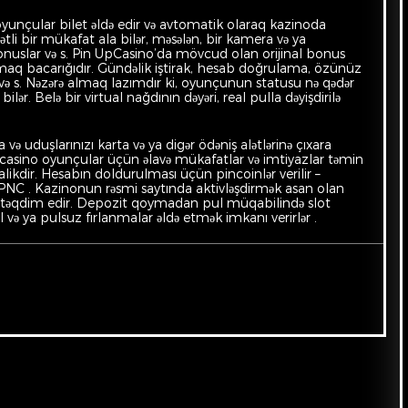
yunçular bilet əldə edir və avtomatik olaraq kazinoda
iymətli bir mükafat ala bilər, məsələn, bir kamera və ya
onuslar və s. Pin UpCasino’da mövcud olan orijinal bonus
aq bacarığıdır. Gündəlik iştirak, hesab doğrulama, özünüz
 s. Nəzərə almaq lazımdır ki, oyunçunun statusu nə qədər
lər. Belə bir virtual nağdının dəyəri, real pulla dəyişdirilə
ə uduşlarınızı karta və ya digər ödəniş alətlərinə çıxara
Up casino oyunçular üçün əlavə mükafatlar və imtiyazlar təmin
ikdir. Hesabın doldurulması üçün pincoinlər verilir –
PNC . Kazinonun rəsmi saytında aktivləşdirmək asan olan
ı təqdim edir. Depozit qoymadan pul müqabilində slot
ə ya pulsuz fırlanmalar əldə etmək imkanı verirlər .