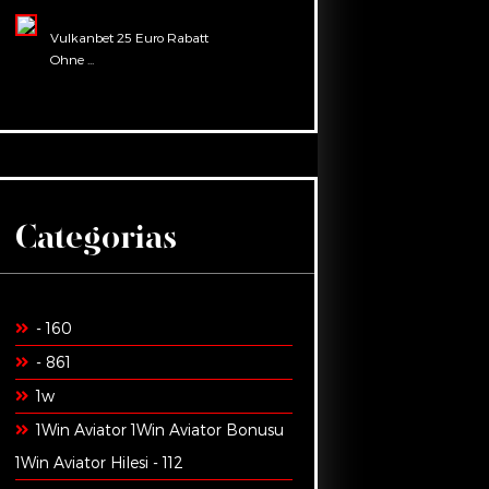
Vulkanbet 25 Euro Rabatt
Ohne ...
Categorias
- 160
- 861
1w
1Win Aviator 1Win Aviator Bonusu
1Win Aviator Hilesi - 112