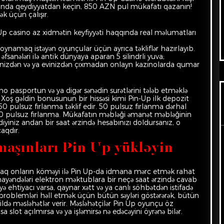
tında qeydiyyatdan keçin, 850 AZN pul mükafatı qazanın!
k üçün çalışır.
 Up casino az xidmətin keyfiyyəti haqqında real məlumatları
namaq istəyən oyunçular üçün ayrıca təkliflər hazırlayıb.
 əfsanələri ilə antik dünyaya aparan 5 silindrli yuva;
evinizdən və ya evinizdən çıxmadan onlayn kazinolarda qumar
no pasportun və ya digər sənədin surətlərini tələb etməklə
. Xoş gəldin bonusunun bir hissəsi kimi Pin-Up ilk depozit
pulsuz fırlanma təklif edir. 50 pulsuz fırlanma dərhal
40 pulsuz fırlanma. Mükafatın məbləği əmanət məbləğinin
iyiniz andan bir saat ərzində hesabınızı doldursanız, o
aqdır.
maşınları Pin Up yükləyin
araq onların köməyi ilə Pin Up-da idmana mərc etmək rahat
ümayəndələri elektron məktublara bir neçə saat ərzində cavab
əyə ehtiyacı varsa, qaynar xətt və ya canlı söhbətdən istifadə
problemləri həll etmək üçün bütün səyləri göstərərək, bütün
kildə məsləhətlər verir. Məsləhətçilər Pin Up oyunçu öz
a slot açılmırsa və ya işləmirsə nə edəcəyini öyrənə bilər.