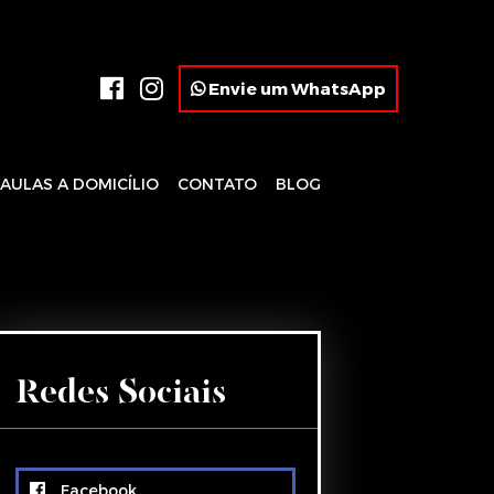
Envie um WhatsApp
AULAS A DOMICÍLIO
CONTATO
BLOG
Redes Sociais
Facebook