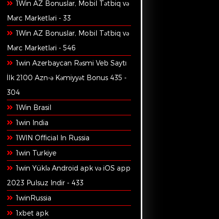
1Win AZ Bonuslar, Mobil Tətbiq və
Mərc Marketləri - 33
1Win AZ Bonuslar, Mobil Tətbiq və
Mərc Marketləri - 546
1win Azerbaycan Rəsmi Veb Saytı
İlk 2100 Azn-ə Kəmiyyət Bonus 435 -
304
1Win Brasil
1win India
1WIN Official In Russia
1win Turkiye
1win Yüklə Android apk və iOS app
2023 Pulsuz Indir - 433
1winRussia
1xbet apk