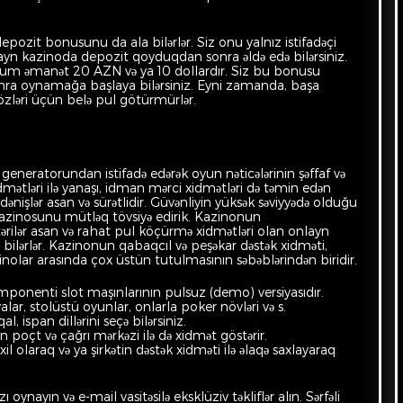
epozit bonusunu da ala bilərlər. Siz onu yalnız istifadəçi
kazinoda depozit qoyduqdan sonra əldə edə bilərsiniz.
um əmanət 20 AZN və ya 10 dollardır. Siz bu bonusu
onra oynamağa başlaya bilərsiniz. Eyni zamanda, başa
özləri üçün belə pul götürmürlər.
eneratorundan istifadə edərək oyun nəticələrinin şəffaf və
dmətləri ilə yanaşı, idman mərci xidmətləri də təmin edən
ənişlər asan və sürətlidir. Güvənliyin yüksək səviyyədə olduğu
azinosunu mütləq tövsiyə edirik. Kazinonun
rilər asan və rahat pul köçürmə xidmətləri olan onlayn
bilərlər. Kazinonun qabaqcıl və peşəkar dəstək xidməti,
nolar arasında çox üstün tutulmasının səbəblərindən biridir.
nenti slot maşınlarının pulsuz (demo) versiyasıdır.
alar, stolüstü oyunlar, onlarla poker növləri və s.
al, ispan dillərini seçə bilərsiniz.
poçt və çağrı mərkəzi ilə də xidmət göstərir.
xil olaraq və ya şirkətin dəstək xidməti ilə əlaqə saxlayaraq
oynayın və e-mail vasitəsilə eksklüziv təkliflər alın. Sərfəli