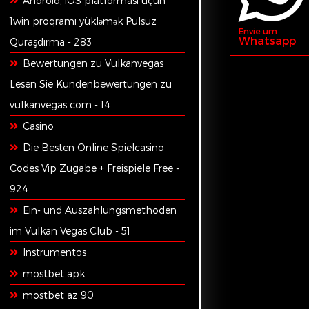
Android, iOS platforması üçün
1win proqramı yükləmək Pulsuz
Envie um
Whatsapp
Quraşdırma - 283
Bewertungen zu Vulkanvegas
Lesen Sie Kundenbewertungen zu
vulkanvegas com - 14
Casino
Die Besten Online Spielcasino
Codes Vip Zugabe + Freispiele Free -
924
Ein- und Auszahlungsmethoden
im Vulkan Vegas Club - 51
Instrumentos
mostbet apk
mostbet az 90