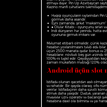
etməyə dəyər. Pin Up Azərbaycan say
Kazino mənfi cəhətlərini təkmilləşdirmə
Həqiqi oyunçuların rəylərindən Pin
görmək daha asandır.
Eyni zamanda, şirkət “maksimum” oy
● Ölülər Kitabı – oyunçunu sirləri və
İndi dünyanın hər yerində, hətta 
oyununa girmək imkanı var.
Məlumat etibarlı olmalıdır, çünki kazi
hesabın yoxlanılmasını tələb edə bilər
üçün 2500 manata qədər bonus və 250 
hesablanır, növbəti beş gün ərzində 
100%-ni təşkil edir. Qeydiyyatdan keçd
zaman mükafatın məbləği 120% olac
Android üçün slot 
İstifadə olunan qacetdən asılı olmay
və rahatdır. Bir qayda olaraq, ofis n
verirlər. İstifadəçinin daha sürətli köm
etmək daha yaxşıdır. Dəstək, yaranan 
məsələlər üzrə operativ və bacarıqlı şə
hesabına daxil ola bilmirsə və ya hansıs