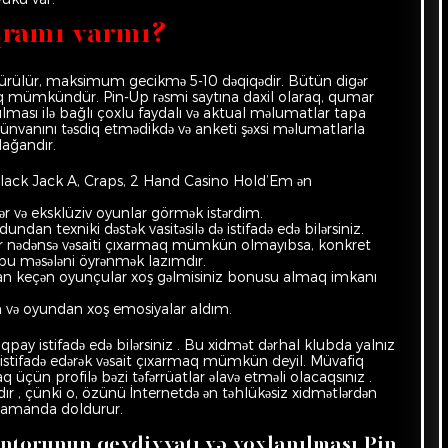
qramı varmı?
çürülür, maksimum gecikmə 5-10 dəqiqədir. Bütün digər
q mümkündür. Pin-Up rəsmi saytına daxil olaraq, qumar
arılması ilə bağlı çoxlu faydalı və aktual məlumatlar tapa
oçt ünvanını təsdiq etmədikdə və anketi şəxsi məlumatlarla
ağandır.
Black Jack A, Craps, 2 Hand Casino Hold’Em ən
ər və eksklüziv oyunlar görmək istərdim.
n texniki dəstək vasitəsilə də istifadə edə bilərsiniz.
əgər nədənsə vəsaiti çıxarmaq mümkün olmayıbsa, konkret
ə bu məsələni öyrənmək lazımdır.
an keçən oyunçular xoş gəlmisiniz bonusu almaq imkanı
m və oyundan xoş emosiyalar aldım.
ay istifadə edə bilərsiniz . Bu xidmət dərhal klubda yalnız
stifadə edərək vəsait çıxarmaq mümkün deyil. Müvafiq
q üçün profilə bəzi təfərrüatlar əlavə etməli olacaqsınız .
r , çünki o, özünü İnternetdə ən təhlükəsiz xidmətlərdən
r zamanda doldurur.
ntorunun qeydiyyatı və yoxlanılması Pin