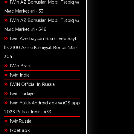
1Win AZ Bonuslar, Mobil Tətbiq və
Mərc Marketləri - 33
1Win AZ Bonuslar, Mobil Tətbiq və
Mərc Marketləri - 546
1win Azerbaycan Rəsmi Veb Saytı
İlk 2100 Azn-ə Kəmiyyət Bonus 435 -
304
1Win Brasil
1win India
1WIN Official In Russia
1win Turkiye
1win Yüklə Android apk və iOS app
2023 Pulsuz Indir - 433
1winRussia
1xbet apk