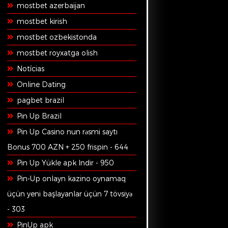
mostbet azerbaijan
mostbet kirish
mostbet ozbekistonda
mostbet royxatga olish
Notícias
Online Dating
pagbet brazil
Pin Up Brazil
Pin Up Casino nun rəsmi saytı
Bonus 700 AZN + 250 frispin - 644
Pin Up Yükle apk Indir - 950
Pin-Up onlayn kazino oynamaq
üçün yeni başlayanlar üçün 7 tövsiyə
- 303
PinUp apk