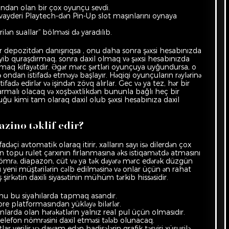
ndan olan bir çox oyunçu sevdi.
ayderi Playtech-dən Pin-Up slot maşınlarını oynaya
lən suallar” bölməsi də yaradılıb.
 depozitdən danışırıqsa , onu daha sonra şəxsi hesabınızda
ükləyib quraşdırmaq, sonra daxil olmaq və şəxsi hesabınızda
q kifayətdir. Əgər mərc şərtləri oyunçuya uyğundursa, o
ə ondan istifadə etməyə başlayır. Həqiqi oyunçuların rəylərinə
ifadə edirlər və işindən zövq alırlar. Gec və ya tez, hər bir
alı olacaq və xoşbəxtlikdən bununla bağlı heç bir
ğu kimi tam olaraq daxil olub şəxsi hesabınıza daxil
zino təklif edir?
dəçi avtomatik olaraq itirir, xalların sayı isə dilerdən çox
n topu rulet çarxının fırlanmasına əks istiqamətdə atmasını
 nömrə, diapazon, cüt və ya tək dəyərə mərc edərək düzgün
 yeni müştərilərin cəlb edilməsinə və onlar üçün ən rahat
şirkətin daxili siyasətinin mühüm tərkib hissəsidir.
nu bu siyahılarda tapmaq asandır.
e platformasından yükləyə bilərlər.
nlarda olan hərəkətlərin yalnız real pul üçün olmasıdır.
telefon nömrəsini daxil etməsi tələb olunacaq.
 verilir və davam edən hadisələrin qrafik təsviri xüsusilə