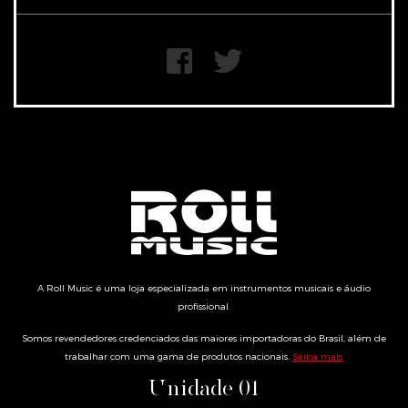
A Roll Music é uma loja especializada em instrumentos musicais e áudio
profissional.
Somos revendedores credenciados das maiores importadoras do Brasil, além de
trabalhar com uma gama de produtos nacionais.
Saiba mais.
Unidade 01