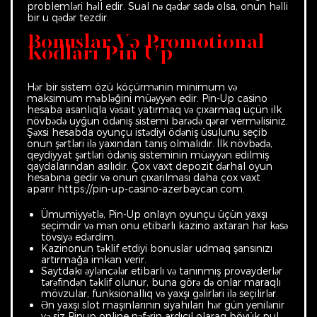
problemləri həll edir. Sual nə qədər sadə olsa, onun həlli
bir u qədər tezdir.
Bonuslar Və Promotional
Kodları Pin Up
Hər bir sistem özü köçürmənin minimum və
maksimum məbləğini müəyyən edir. Pin-Up casino
hesaba asanlıqla vəsait yatırmaq və çıxarmaq üçün ilk
növbədə uyğun ödəniş sistemi barədə qərar verməlisiniz.
Şəxsi hesabda oyunçu istədiyi ödəniş üsulunu seçib
onun şərtləri ilə yaxından tanış olmalıdır. İlk növbədə,
qeydiyyat şərtləri ödəniş sisteminin müəyyən edilmiş
qaydalarından asılıdır. Çox vaxt depozit dərhal oyun
hesabına gedir və onun çıxarılması daha çox vaxt
aparır
https://pin-up-casino-azerbaycan.com
.
Ümumiyyətlə, Pin-Up onlayn oyunçu üçün yaxşı
seçimdir və mən onu etibarlı kazino axtaran hər kəsə
tövsiyə edərdim.
Kazinonun təklif etdiyi bonuslar udmaq şansınızı
artırmağa imkan verir.
Saytdakı əyləncələr etibarlı və tanınmış provayderlər
tərəfindən təklif olunur, buna görə də onlar maraqlı
mövzular, funksionallıq və yaxşı gəlirləri ilə seçilirlər.
Ən yaxşı slot maşınlarının siyahıları hər gün yenilənir
və siz Pinup online nəfərin ardıcıl olaraq böyük pul