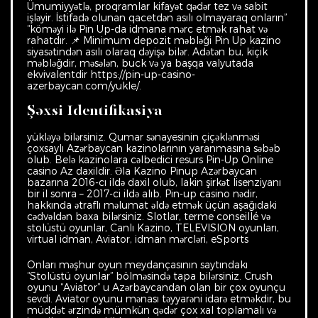
Ümumiyyətlə, proqramlar kifayət qədər tez və sabit
işləyir. İstifadə olunan qacetdən asılı olmayaraq onların”
“köməyi ilə Pin Up-da idmana mərc etmək rahat və
rahatdır. 📌 Minimum depozit məbləği Pin Up kazino
siyasətindən asılı olaraq dəyişə bilər. Adətən bu, kiçik
məbləğdir, məsələn, buck və ya başqa valyutada
ekvivalentdir
https://pin-up-casino-
azerbaycan.com/yukle/
.
Şəxsi Identifikasiya
yükləyə bilərsiniz. Qumar sənayesinin çiçəklənməsi
çoxsaylı Azərbaycan kazinolarının yaranmasına səbəb
olub. Belə kazinolara cəlbedici resurs Pin-Up Online
casino Az daxildir. Əla Kazino Pinup Azərbaycan
bazarına 2016-cı ildə daxil olub, lakin şirkət lisenziyanı
bir il sonra – 2017-ci ildə alıb. Pin-up casino nədir,
hakkında ətraflı məlumat əldə etmək üçün aşağıdaki
cədvəldən baxa bilərsiniz. Slotlar, terme conseillé və
stolüstü oyunlar, Canlı Kazino, TELEVISION oyunları,
virtual idman, Aviator, idman mərcləri, eSports
Onları məşhur oyun meydançasının saytındakı
“Stolüstü oyunlar” bölməsində tapa bilərsiniz. Crush
oyunu “Aviator” u Azərbaycandan olan bir çox oyunçu
sevdi. Aviator oyunu mənası təyyarəni idarə etməkdir, bu
müddət ərzində mümkün qədər çox xal toplamalı və