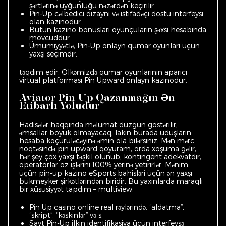
şərtlərinə uyğunluğu nəzərdən keçirilir.
Pin-Up cəlbedici dizaynı və istifadəçi dostu interfeysi
olan kazinodur.
Bütün kazino bonusları oyunçuların şəxsi hesabında
mövcuddur.
Ümumiyyətlə, Pin-Up onlayn qumar oyunları üçün
yaxşı seçimdir.
təqdim edir. Ölkəmizdə qumar oyunlarının aparıcı
virtual platforması Pin Upward onlayn kazinodur.
Aviator Pin Up Qazanmağın Ən
Etibarlı Yoludur
Hadisələr haqqında məlumat düzgün göstərilir,
əmsallar böyük olmayacaq, lakin burada uduşların
hesaba köçürüləcəyinə əmin ola bilərsiniz. Mən mərc
nöqtəsində pin upward qoyuram, orda xoşuma gəlir,
hər şey çox yaxşı təşkil olunub, kontingent adekvatdır,
operatorlar öz işlərini 100% yerinə yetirirlər. Mənim
üçün pin-up kazino eSports bahisləri üçün ən yaxşı
bukmeyker şirkətlərindən biridir. Bu yaxınlarda maraqlı
bir xüsusiyyət tapdım – multiview.
Pin Up casino online real rəylərində, “aldatma”,
“skript”, “kəskinlər” və s.
Sayt Pin-Up ilkin identifikasiya üçün interfeysə