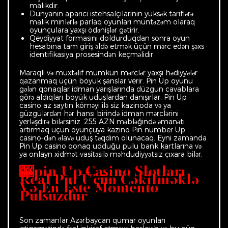
malikdir.
Dünyanın aparıcı istehsalçılarının yüksək tariflərə
malik minlərlə parlaq oyunları müntəzəm olaraq
oyunçulara yaxşı ödənişlər gətirir.
Qeydiyyat formasını doldurduqdan sonra oyun
hesabına tam giriş əldə etmək üçün mərc edən şəxs
identifikasiya prosesindən keçməlidir.
Maraqlı və müxtəlif mümkün mərclər yaxşı hədiyyələr
qazanmaq üçün böyük şanslar verir. Pin Up oyunu
gələn qonaqlar idman yarışlarında düzgün cavablara
görə aldıqları böyük uduşlardan danışırlar. Pin Up
casino az saytın köməyi ilə siz kazinoda və ya
güzgülərdən hər hansı birində idman mərclərini
yerləşdirə bilərsiniz. 255 AZN məbləğində əmanəti
artırmaq üçün oyunçuya kazino Pin number Up
casino-dən əlavə uduş təqdim olunacaq. Eyni zamanda
Pin Up casino qonaq udduğu pulu bank kartlarına və
ya onlayn xidmət vasitəsilə məhdudiyyətsiz çıxara bilər.
🎰pin Up Casino Slotları
Real Pul Üçün Çəkilməklə
Və En Este Momento
Pulsuzdur
Son zamanlar Azərbaycan qumar oyunları