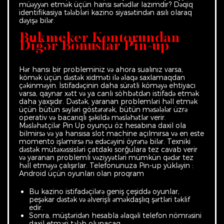
müəyyən etmək üçün hansı sənədlər lazımdır? Dəqiq
identifikasiya tələbləri kazino siyasətindən asılı olaraq
dəyişə bilər.
Bukmeker Kontorundan
Digər Bonuslar Pin-up
Hər hansı bir probleminiz və ahora sualınız varsa,
kömək üçün dəstək xidməti ilə əlaqə saxlamaqdan
çəkinməyin. İstifadəçinin daha sürətli köməyə ehtiyacı
varsa, qaynar xətt və ya canlı söhbətdən istifadə etmək
daha yaxşıdır. Dəstək, yaranan problemləri həll etmək
üçün bütün səyləri göstərərək, bütün məsələlər üzrə
operativ və bacarıqlı şəkildə məsləhətlər verir.
Məsləhətçilər Pin Up oyunçu öz hesabına daxil ola
bilmirsə və ya hansısa slot machine açılmırsa və en este
momento işləmirsə nə edəcəyini öyrənə bilər. Texniki
dəstək mütəxəssisləri çatdakı sorğulara tez cavab verir
və yaranan problemli vəziyyətləri mümkün qədər tez
həll etməyə çalışırlar. Telefonunuza Pin-up yükləyin :
Android üçün oyunları olan proqram
Bu kazino istifadəçilərə geniş çeşiddə oyunlar,
peşəkar dəstək və əlverişli əməkdaşlıq şərtləri təklif
edir.
Sonra, müştəridən hesabla əlaqəli telefon nömrəsini
daxil etməsi tələb olunacaq.