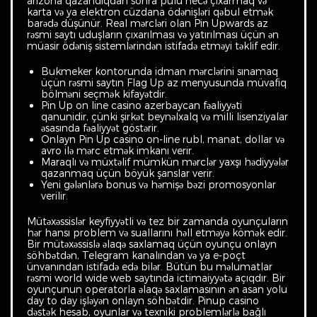
arizona qazandıqdan sonra pulu necə çıxarmaq və
karta və ya elektron cüzdana ödənişləri qəbul etmək
barədə düşünür. Real mərcləri olan Pin Upwards az
rəsmi saytı uduşların çıxarılması və yatırılması üçün ən
müasir ödəniş sistemlərindən istifadə etməyi təklif edir.
Bukmeker kontorunda idman mərclərini sınamaq
üçün rəsmi saytın Flag Up az menyusunda müvafiq
bölməni seçmək kifayətdir.
Pin Up on line casino azerbaycan fəaliyyəti
qanunidir, çünki şirkət beynəlxalq və milli lisenziyalar
əsasında fəaliyyət göstərir.
Onlayn Pin Up casino on-line rubl, manat, dollar və
avro ilə mərc etmək imkanı verir.
Maraqlı və müxtəlif mümkün mərclər yaxşı hədiyyələr
qazanmaq üçün böyük şanslar verir.
Yeni gələnlərə bonus və həmişə bəzi promosyonlar
verilir.
Mütəxəssislər keyfiyyətli və tez bir zamanda oyunçuların
hər hansı problem və suallarını həll etməyə kömək edir.
Bir mütəxəssislə əlaqə saxlamaq üçün oyunçu onlayn
söhbətdən, Telegram kanalından və ya e-poçt
ünvanından istifadə edə bilər. Bütün bu məlumatlar
rəsmi world wide web saytında ictimaiyyətə açıqdır. Bir
oyunçunun operatorla əlaqə saxlamasının ən asan yolu
day to day işləyən onlayn söhbətdir. Pinup casino
dəstək hesab, oyunlar və texniki problemlərlə bağlı