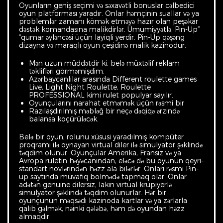
Oyunların geniş seçimi və səxavətli bonuslar cəlbedici
oyun platforması yaradır. Onlar həmçinin suallar və ya
problemlər zamanı kömək etməyə hazır olan peşəkar
dəstək komandasına malikdirlər. Ümumiyyətlə, Pin-Up”
“qumar əyləncəsi üçün layiqli yerdir. Pin-Up qəşəng
dizayna və maraqlı oyun çeşidinə malik kazinodur.
Mən uzun müddətdir ki, belə müxtəlif reklam
təklifləri görməmişdim.
Azərbaycanlılar arasında Different roulette games
Live, Light Night Roulette, Roulette
PROFESSIONAL kimi rulet populyar sayılır.
Oyunçularını narahat etməmək üçün rəsmi bir
Razılaşdırılmış məbləğ bir neçə dəqiqə ərzində
balansa köçürüləcək.
Belə bir oyun, rolunu xüsusi yaradılmış kompüter
proqramı ilə oynayan virtual diler ilə simulyator şəklində
təqdim olunur. Oyunçular Amerika, Fransız və ya
Avropa ruletin həyəcanından, eləcə də bu oyunun qeyri-
standart növlərindən həzz ala bilərlər. Onları rəsmi Pin-
up saytında müvafiq bölmədə tapmaq olar. Onlar
adətən genuine dilersiz, lakin virtual krupiyerlə
simulyator şəklində təqdim olunurlar. Hər bir
oyunçunun məqsədi kazinoda kartlar və ya zərlarla
qalib gəlmək, nəinki qələbə, həm də oyundan həzz
almaqdır.