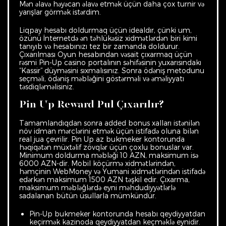
Mən əlavə həyəcan əlavə etmək üçün daha çox turnir və
yarışlar görmək istərdim.
Liqpay hesabı doldurmaq üçün idealdır, çünki um,
özünü İnternetdə ən təhlükəsiz xidmətlərdən biri kimi
tanıyıb və hesabınızı tez bir zamanda doldurur.
Çıxarılması Oyun hesabından vəsait çıxarmaq üçün
rəsmi Pin-Up casino portalının səhifəsinin yuxarısındakı
“Kassir” düyməsini sıxmalısınız. Sonra ödəniş metodunu
seçməli, ödəniş məbləğini göstərməli və əməliyyatı
təsdiqləməlisiniz.
Pin Up Reward Pul Çıxarılır?
Tamamlandıqdan sonra added bonus xalları istənilən
növ idman mərclərini etmək üçün istifadə oluna bilən
real jua çevrilir. Pin Up az bukmeker kontorunda
həqiqətən müxtəlif zövqlər üçün çoxlu bonuslar var.
Minimum doldurma məbləği 10 AZN, maksimum isə
6000 AZN-dir. Mobil köçürmə xidmətlərindən,
həmçinin WebMoney və Yumani xidmətlərindən istifadə
edərkən maksimum 1500 AZN təşkil edir. Çıxarma,
maksimum məbləğlərdə eyni məhdudiyyətlərlə
sadalanan bütün üsullarla mümkündür.
Pin-Up bukmeker kontorunda hesabı qeydiyyatdan
keçirmək kazinoda qeydiyyatdan keçməklə eynidir.