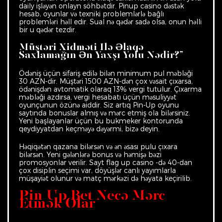
daily işləyən onlayn söhbətdir. Pinup casino dəstək
hesab, oyunlar və texniki problemlərlə bağlı
problemləri həll edir. Sual nə qədər sadə olsa, onun həlli
bir u qədər tezdir.
Müştəri Xidməti Ilə Əlaqə
Saxlamağın Ən Yaxşı Yolu Nədir?”
Ödəniş üçün sifariş edilə bilən minimum pul məbləği
30 AZN-dir. Müştəri 1500 AZN-dən çox vəsait çıxarsa,
ödənişdən avtomatik olaraq 13% vergi tutulur. Çıxarma
məbləği azdırsa, vergi hesabatı üçün məsuliyyət
oyunçunun özünə aiddir. Siz artıq Pin-Up oyunu
saytında bonuslar almış və mərc etmiş ola bilərsiniz.
Yeni başlayanlar üçün bu bukmeker kontorunda
qeydiyyatdan keçməyə dəyərmi, bizə deyin.
Həqiqətən qazana bilərsən və ən əsası pulu çıxara
bilərsən. Yeni gələnlərə bonus və həmişə bəzi
promosyonlar verilir. Sayt flag up casino -də 40-dan
çox disiplin seçimi var, döyüşlər canlı yayımlarla
müşayiət olunur və matç mərkəzi də həyata keçirilib.
Pin Up Bet Necə Mərc
Etmək Olar