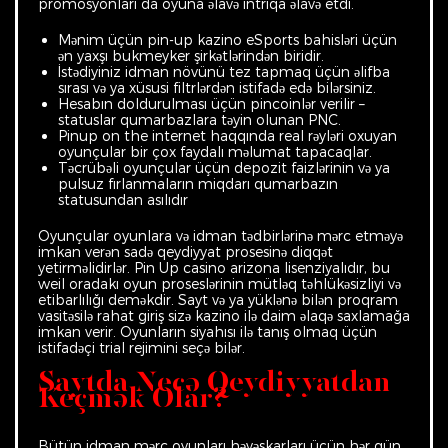
promosyonları da oyuna əlavə intriqa əlavə etdi.
Mənim üçün pin-up kazino eSports bahisləri üçün
ən yaxşı bukmeyker şirkətlərindən biridir.
İstədiyiniz idman növünü tez tapmaq üçün əlifba
sırası və ya xüsusi filtrlərdən istifadə edə bilərsiniz.
Hesabın doldurulması üçün pincoinlər verilir –
statuslar qumarbazlara təyin olunan PNC.
Pinup on the internet haqqında real rəyləri oxuyan
oyunçular bir çox faydalı məlumat tapacaqlar.
Təcrübəli oyunçular üçün depozit faizlərinin və ya
pulsuz fırlanmaların miqdarı qumarbazın
statusundan asılıdır
Oyunçular oyunlara və idman tədbirlərinə mərc etməyə
imkan verən sadə qeydiyyat prosesinə diqqət
yetirməlidirlər. Pin Up casino arizona lisenziyalıdır, bu
weil oradakı oyun proseslərinin mütləq təhlükəsizliyi və
etibarlılığı deməkdir. Sayt və ya yüklənə bilən proqram
vasitəsilə rahat giriş sizə kazino ilə daim əlaqə saxlamağa
imkan verir. Oyunların siyahısı ilə tanış olmaq üçün
istifadəçi trial rejimini seçə bilər.
Saytda Necə Qeydiyyatdan
Keçmək Olar?
Bütün idman mərc oyunları həvəskarları üçün hər gün