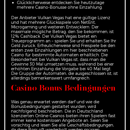
Glücklicherweise entdecken Sie heutzutage
mehrere Casino-Bonusse ohne Einzahlung.
Der Anbieter Vulkan Vegas hat eine gültige Lizenz
und hat mehrere Glücksspiele von NetEnt,
Microgaming und weiteren Entwicklern. Der
maximale mögliche Betrag, den Sie bekommen, ist
12% Cashback. Der Vulkan Vegas bietet ein
Treueprogramm an – spielen Sie und erhalten Sie Ihr
Geld zurück. Erfreulicherweise sind Freispiele bei den
ersten zwei Einzahlungen im hier beschriebenen
Casino für bestimmte Automaten erhältlich. Die
Besonderheit bei Vulkan Vegas ist, dass man die
Gewinne 30 Mal umsetzen muss, während bei einer
erhöhten Einzahlung die Vorgabe bei 40 Mal liegt.
Die Gruppe der Automaten, die ausgeschlossen ist, ist
allerdings bemerkenswert umfangreich.
Casino Bonus Bedingungen
Was genau erwartet werden darf und wie die
Bonusbedingungen gestaltet wurden, wird
nachfolgend beschrieben. Die in Deutschland
lizenzierten Online-Casinos bieten ihren Spielern fast
immer keine kostenlosen Angebote an. Seien Sie
vorsichtig und lesen Sie alle Geschäftsbedingungen,
da diese Boni oft wiederholt werden müssen.