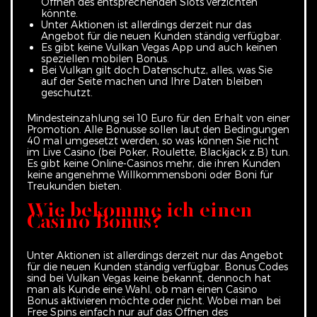
Öffnen des entsprechenden Slots verzichten
könnte.
Unter Aktionen ist allerdings derzeit nur das
Angebot für die neuen Kunden ständig verfügbar.
Es gibt keine Vulkan Vegas App und auch keinen
speziellen mobilen Bonus.
Bei Vulkan gilt doch Datenschutz, alles, was Sie
auf der Seite machen und Ihre Daten bleiben
geschutzt.
Mindesteinzahlung sei 10 Euro für den Erhalt von einer
Promotion. Alle Bonusse sollen laut den Bedingungen
40 mal umgesetzt werden, so was können Sie nicht
im Live Casino (bei Poker, Roulette, Blackjack z.B) tun.
Es gibt keine Online-Casinos mehr, die ihren Kunden
keine angenehme Willkommensboni oder Boni für
Treukunden bieten.
Wie bekomme ich einen
Casino Bonus?
Unter Aktionen ist allerdings derzeit nur das Angebot
für die neuen Kunden ständig verfügbar. Bonus Codes
sind bei Vulkan Vegas keine bekannt, dennoch hat
man als Kunde eine Wahl, ob man einen Casino
Bonus aktivieren möchte oder nicht. Wobei man bei
Free Spins einfach nur auf das Öffnen des