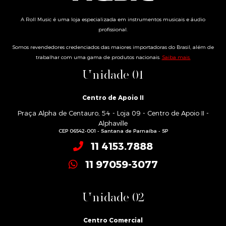
A Roll Music é uma loja especializada em instrumentos musicais e áudio
profissional.
Somos revendedores credenciados das maiores importadoras do Brasil, além de
trabalhar com uma gama de produtos nacionais.
Saiba mais.
Unidade 01
Centro de Apoio II
Praça Alpha de Centauro, 54 - Loja 09 - Centro de Apoio II -
Alphaville
CEP 06542-001 - Santana de Parnaíba - SP
11 4153.7888
11 97059-3077
Unidade 02
Centro Comercial