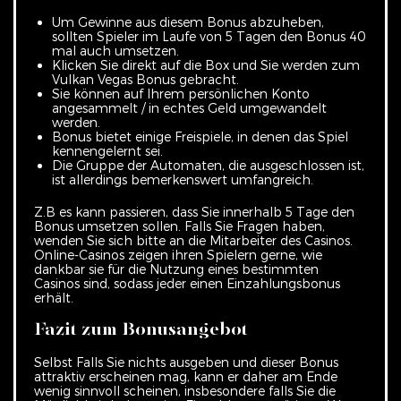
Um Gewinne aus diesem Bonus abzuheben,
sollten Spieler im Laufe von 5 Tagen den Bonus 40
mal auch umsetzen.
Klicken Sie direkt auf die Box und Sie werden zum
Vulkan Vegas Bonus gebracht.
Sie können auf Ihrem persönlichen Konto
angesammelt / in echtes Geld umgewandelt
werden.
Bonus bietet einige Freispiele, in denen das Spiel
kennengelernt sei.
Die Gruppe der Automaten, die ausgeschlossen ist,
ist allerdings bemerkenswert umfangreich.
Z.B es kann passieren, dass Sie innerhalb 5 Tage den
Bonus umsetzen sollen. Falls Sie Fragen haben,
wenden Sie sich bitte an die Mitarbeiter des Casinos.
Online-Casinos zeigen ihren Spielern gerne, wie
dankbar sie für die Nutzung eines bestimmten
Casinos sind, sodass jeder einen Einzahlungsbonus
erhält.
Fazit zum Bonusangebot
Selbst Falls Sie nichts ausgeben und dieser Bonus
attraktiv erscheinen mag, kann er daher am Ende
wenig sinnvoll scheinen, insbesondere falls Sie die