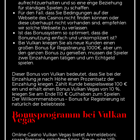
aufrechtzuerhalten und so eine enge Beziehung
für ständiges Spielen zu schaffen.
Für den Fall, dass Sie Bedingungen auf der
Webseite des Casinos nicht finden können oder
diese überhaupt nicht vorhanden sind, empfehlen
wir solche Webseite zu verlassen.
Ist das Bonussystem so optimiert, dass die
Bonusnutzung einfach und unkompliziert ist?
Bei Vulkan kriegen Sie als neue Kunden einen
großen Bonus für Registrierung 1000€, aber um
den ganzen Bonus zu genießen, müssen die Spieler
zwei Einzahlungen tätigen und um Echtgeld
spielen.
Dieser Bonus von Vulkan bedeutet, dass Sie bei der
Einzahlung je nach Höhe einen Prozentsatz der
Einzahlung kriegen. Zählt Kunde beispielsweise 100 €
ein und erhält einen Bonus Vulkan Vegas von 10 %,
kriegen Sie am Ende 110 € Guthaben zum Spielen.
Der Willkommensbonus – Bonus für Registrierung ist
natürlich der beliebteste.
Bonusprogramm bei Vulkan
Vegas
Online-Casino Vulkan Vegas bietet Anmeldeboni,
sowie Freispiele, risikofreie Spins, Treue- oder VIP-