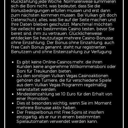
Rückzahlung jede Woche. Normalerweise summieren
sich die Boni nicht, was bedeutet, dass Sie die
Bonusbedingungen erfüllen müssen und erst dann
zum nächsten kommen müssen. Bei Vulkan gilt doch
Datenschutz, alles, was Sie auf der Seite machen und
Ihre Daten bleiben geschutzt. Manchmal möchten
Sie vielleicht ein bestimmtes Casino testen, bevor Sie
bereit sind, ihm zu vertrauen. Glücklicherweise
entdecken Sie heutzutage mehrere Casino-Bonusse
ohne Einzahlung. Der Bonus ohne Einzahlung, auch
Free Cash Bonus genannt, steht nur registrierten
Benutzern und ohne Ersteinzahlung zur Verfügung.
Es gibt keine Online-Casinos mehr, die ihren
Kunden keine angenehme Willkommensboni oder
Boni für Treukunden bieten.
Zu den sonstigen Vulkan Vegas Casinoaktionen
gehören die Turniere, die für verschiedene Spiele
aus dem Vulkan Vegas Programm regelmäßig
veranstaltet werden.
Mindesteinzahlung sei 10 Euro für den Erhalt von
einer Promotion.
Dies ist besonders wichtig, wenn Sie im Moment
mehrere Bonusse aktiv haben.
Der Freispielbonus mit Free Spins ist insofern
einzigartig, als er nur in einem bestimmten
Spielautomaten verwendet werden kann.