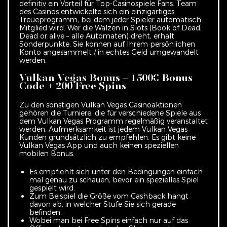
definitiv ein Vorteil für Top-Casinospiele Fans. Team
des Casinos entwickelte sich ein einzigartiges
Treueprogramm, bei dem jeder Spieler automatisch
Mitglied wird. Wer die Walzen in Slots (Book of Dead,
Dead or alive – alle Automaten) dreht, erhält
Sonderpunkte. Sie können auf Ihrem persönlichen
Konto angesammelt / in echtes Geld umgewandelt
werden.
Vulkan Vegas Bonus – 1500€ Bonus
Code + 200 Free Spins
Zu den sonstigen Vulkan Vegas Casinoaktionen
gehören die Turniere, die für verschiedene Spiele aus
dem Vulkan Vegas Programm regelmäßig veranstaltet
werden. Aufmerksamkeit ist jedem Vulkan Vegas
Kunden grundsätzlich zu empfehlen. Es gibt keine
Vulkan Vegas App und auch keinen speziellen
mobilen Bonus.
Es empfiehlt sich unter den Bedingungen einfach
mal genau zu schauen, bevor ein spezielles Spiel
gespielt wird.
Zum Beispiel die Größe vom Cashback hängt
davon ab, in welcher Stufe Sie sich gerade
befinden.
Wobei man bei Free Spins einfach nur auf das