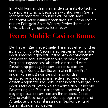
Im Profil können User immer den Umsatz-Fortschritt
überprüfen! Dies ist besonders wichtig, wenn Sie im
Moment mehrere Bonusse aktiv haben. Man
bekommt keine Willkommensboni im Demo Modus,
nur im Echtgeld-Spiel. Wir empfehlen Ihnen, alle
Umsatzbedingungen zu lesen bzw.
Extra Mobile Casino Bonus
Der hat ein Ziel, neue Spieler heranzuziehen, und es
ist möglich, große Gewinne zu verdienen, wenn alle
Bonusbedingungen erfüllt sind. Am wichtigsten ist,
dass dieser Bonus vergeben wird, sobald Sie den
Registrierungsprozess abgeschlossen und eine
Einzahlung getätigt haben. Leider ist dies ein
einmaliger Bonus, den Sie einmal in Ihrem Profil
finden können. Bevor Sie sich also für das
entsprechende Casino anmelden, recherchieren Sie
dessen Angebote und Boni, insbesondere wie groß der
Bonus sein wird, wenn Sie sich anmelden. Lesen Sie
Bewertung von Bonusangeboten und wählen Sie
dasjenige aus, das am besten Ihnen passt. Jedes
Casino wählt seine eigene Bonusprogrammen und
Angebote, um das Interesse der Neukunden und
Stammkunden zu wecken.