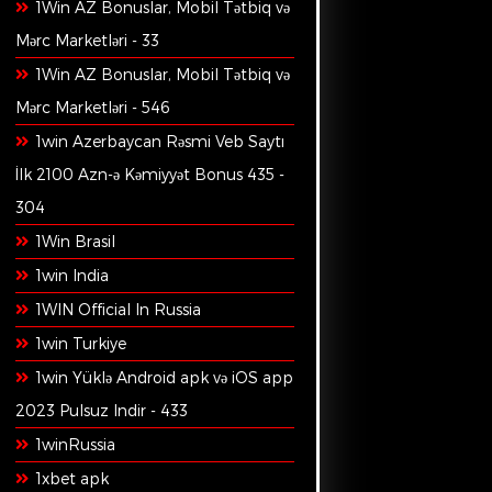
1Win AZ Bonuslar, Mobil Tətbiq və
Mərc Marketləri - 33
1Win AZ Bonuslar, Mobil Tətbiq və
Mərc Marketləri - 546
1win Azerbaycan Rəsmi Veb Saytı
İlk 2100 Azn-ə Kəmiyyət Bonus 435 -
304
1Win Brasil
1win India
1WIN Official In Russia
1win Turkiye
1win Yüklə Android apk və iOS app
2023 Pulsuz Indir - 433
1winRussia
1xbet apk