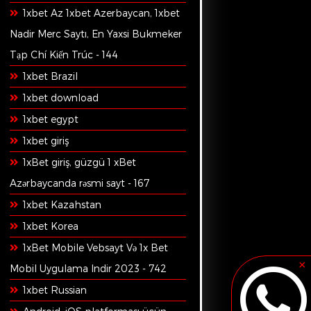
1xbet Az 1xbet Azerbaycan, 1xbet
Nadir Merc Saytı, En Yaxsi Bukmeker
Tạp Chí Kiến Trúc - 144
1xbet Brazil
1xbet download
1xbet egypt
1xbet giriş
1xBet giriş, güzgü 1 xBet
Azərbaycanda rəsmi sayt - 167
1xbet Kazahstan
1xbet Korea
1xBet Mobile Vebsayt Və 1x Bet
×
Mobil Uygulama Indir 2023 - 742
1xbet Russian