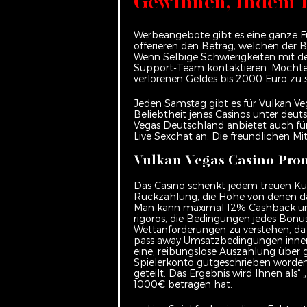
Gewinnen, Indem I
Werbeangebote gibt es eine ganze F
offerieren den Betrag, welchen der 
Wenn Selbige Schwierigkeiten mit de
Support-Team kontaktieren. Möchten
verlorenen Geldes bis 2000 Euro zu s
Jeden Samstag gibt es für Vulkan Ve
Beliebtheit jenes Casinos unter deut
Vegas Deutschland anbietet auch für n
Live Sexchat an. Die freundlichen M
Vulkan Vegas Casino Pr
Das Casino schenkt jedem treuen Ku
Rückzahlung, die Höhe von denen dar
Man kann maximal 12% Cashback und
rigoros, die Bedingungen jedes Bonu
Wettanforderungen zu verstehen, da si
pass away Umsatzbedingungen innerh
eine, reibungslose Auszahlung über 
Spielerkonto gutgeschrieben worden
geteilt. Das Ergebnis wird Ihnen a
1000€ betragen hat.