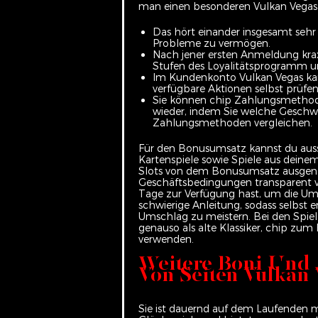
man einen besonderen Vulkan Vega
Das hört einander insgesamt sehr
Probleme zu vermögen.
Nach jener ersten Anmeldung krax
Stufen des Loyalitätsprogramm u
Im Kundenkonto Vulkan Vegas kan
verfügbare Aktionen selbst prüfen
Sie können chip Zahlungsmethode
wieder, indem Sie welche Geschw
Zahlungsmethoden vergleichen.
Für den Bonusumsatz kannst du auss
Kartenspiele sowie Spiele aus deinem
Slots von dem Bonusumsatz ausgeno
Geschäftsbedingungen transparent verö
Tage zur Verfügung hast, um die Ums
schwierige Anleitung, sodass selbst 
Umschlag zu meistern. Bei den Spi
genauso als alte Klassiker, chip zum
verwenden.
Weitere Boni Und 
Von Seiten Vulkan 
Sie ist dauernd auf dem Laufenden m