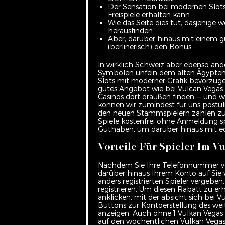
Der Sensation bei modernen Slots
Freispiele erhalten kann.
Wie das Seite dies tut, dasjenige 
herausfinden.
Aber, darüber hinaus mit einem g
(berlinerisch) den Bonus.
In wirklich Schweiz aber ebenso and
Symbolen unfein dem alten Ägypten g
Slots mit moderner Grafik bevorzugen
gutes Angebot wie bei Vulcan Vegas
Casinos dort draußen finden — und wenn
können wir zumindest für uns postul
den neuen Stammspielern zählen zu d
Spiele kostenfrei ohne Anmeldung sp
Guthaben, um darüber hinaus mit e
Vorteile Für Spieler Im V
Nachdem Sie Ihre Telefonnummer verif
darüber hinaus Ihrem Konto auf Sie 
anders registrierten Spieler vergeben
registrieren. Um diesen Rabatt zu er
anklicken, mit der absicht sich bei 
Buttons zur Kontoerstellung des wei
anzeigen. Auch ohne 1 Vulkan Vegas
auf den wöchentlichen Vulkan Vega