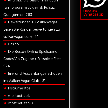
Android, iOS platforması üçün
1win proqramı yükləmək Pulsuz
Envie um
Whatsapp
Quraşdırma - 283
Bewertungen zu Vulkanvegas
Lesen Sie Kundenbewertungen zu
vulkanvegas com - 14
Casino
Die Besten Online Spielcasino
Codes Vip Zugabe + Freispiele Free -
924
Ein- und Auszahlungsmethoden
im Vulkan Vegas Club - 51
Instrumentos
mostbet apk
mostbet az 90