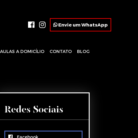
Envie um WhatsApp
AULAS A DOMICÍLIO
CONTATO
BLOG
Redes Sociais
Facebook